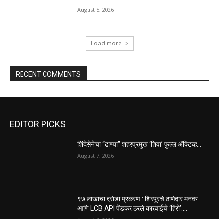
August 5, 2026
Load more
RECENT COMMENTS
EDITOR PICKS
शिंदेसेनेचा “ढाण्या” शहरप्रमुख ‘शिवा’ फुल्ल ॲक्टिव्ह…
August 7, 2026
९७ लाखाचा दरोडा प्रकरण : शिरपूरचे ठाणेदार मनवर
आणि LCB API पेंडकर ठरले कारवाईचे ‘हिरो’….