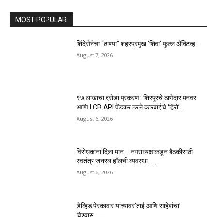
MOST POPULAR
शिंदेसेनेचा “ढाण्या” शहरप्रमुख ‘शिवा’ फुल्ल ॲक्टिव्ह…
August 7, 2026
९७ लाखाचा दरोडा प्रकरण : शिरपूरचे ठाणेदार मनवर
आणि LCB API पेंडकर ठरले कारवाईचे ‘हिरो’….
August 6, 2026
विरोधकांना दिला मान…..नगराध्यक्षांकडून बैठकीसाठी
स्वतंत्र जनरल हॉलची व्यवस्था……
August 6, 2026
डेव्हिड पेरकावार यांच्यावर’ताई आणि साहेबांचा’
विश्वास……..