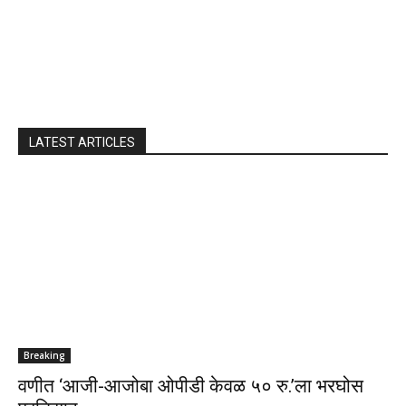
LATEST ARTICLES
Breaking
वणीत ‘आजी-आजोबा ओपीडी केवळ ५० रु.’ला भरघोस