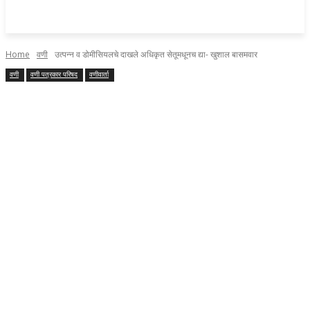
Home
वणी
उत्पन्न व डोमीसियलचे दाखले अधिकृत सेतूमधूनच द्या- खुशाल बासमवार
वणी
वणी पत्रकार परिषद
वणीवार्ता