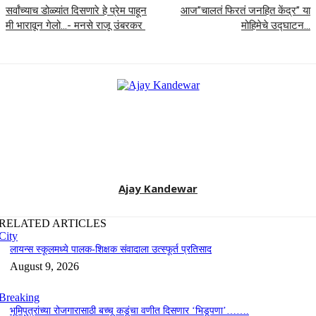
सर्वांच्याच डोळ्यांत दिसणारे हे प्रेम पाहून
आज”चालतं फिरतं जनहित केंद्र” या
मी भारावून गेलो…- मनसे राजू उंबरकर
मोहिमेचे उद्घाटन…
Ajay Kandewar
RELATED ARTICLES
City
लायन्स स्कूलमध्ये पालक-शिक्षक संवादाला उत्स्फूर्त प्रतिसाद
August 9, 2026
Breaking
भूमिपुत्रांच्या रोजगारासाठी बच्चू कडूंचा वणीत दिसणार ‘भिडूपणा’…….