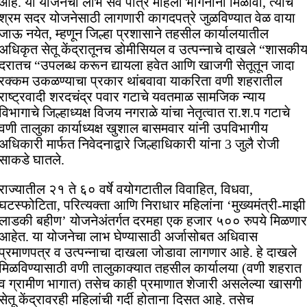
आहे. या योजनेचा लाभ सर्व पात्र महिला भगिनींना मिळावा, त्यांचे
श्रम सदर योजनेसाठी लागणारी कागदपत्रे जुळविण्यात वेळ वाया
जाऊ नयेत, म्हणून जिल्हा प्रशासाने तहसील कार्यालयातील
अधिकृत सेतू केंद्रातूनच डोमीसियल व उत्पन्नाचे दाखले “शासकी
दरातच “उपलब्ध करून द्यायला हवेत आणि खाजगी सेतूतून जादा
रक्कम उकळण्याचा प्रकार थांबवावा याकरिता वणी शहरातील
राष्ट्रवादी शरदचंद्र पवार गटाचे यवतमाळ सामजिक न्याय
विभागाचे जिल्हाध्यक्ष विजय नगराळे यांचा नेतृत्वात रा.श.प गटाचे
वणी तालुका कार्याध्यक्ष खुशाल बासमवार यांनी उपविभागीय
अधिकारी मार्फत निवेदनाद्वारे जिल्हाधिकारी यांना 3 जुलै रोजी
साकडे घातले.
राज्यातील २१ ते ६० वर्षे वयोगटातील विवाहित, विधवा,
घटस्फोटिता, परित्यक्ता आणि निराधार महिलांना ‘मुख्यमंत्री-माझी
लाडकी बहीण’ योजनेअंतर्गत दरमहा एक हजार ५०० रुपये मिळणार
आहेत. या योजनेचा लाभ घेण्यासाठी अर्जासोबत अधिवास
प्रमाणपत्र व उत्पन्नाचा दाखला जोडावा लागणार आहे. हे दाखले
मिळविण्यासाठी वणी तालुकाक्यात तहसील कार्यालया (वणी शहरात
व ग्रामीण भागात) तसेच काही प्रमाणात शेजारी असलेल्या खासगी
सेतू केंद्रावरही महिलांची गर्दी होताना दिसत आहे. तसेच