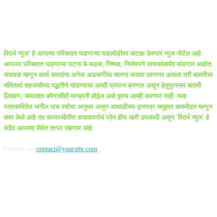
ABOUT US
विदर्भ न्युज' हे आपल्या परिसरात घडणाऱ्या घडामोडीवर कटाक्ष ठेवणारं न्युज पोर्टल आहे.
आपल्या परिसरात घडणाऱ्या घटना बे-धडक, निष्पक्ष, निर्भयपणे वाचकांसमोर मांडणार आहोत.
संपादक म्हणून कार्य करतांना अनेक अडचणींचा सामना करावा लागणार असला तरी बातमीचा
मतितार्थ सहजसोप्या पद्धतीने मांडण्याचा आम्ही प्रयत्न करणार असून हेतुपुरस्सर बातमी
लिखाण, समाजात कोणाचीही मानहानी होईल असे कृत्य आम्ही करणार नाही. मला
पत्रकारितेत मागील पाच वर्षाचा अनुभव असून आघाडीच्या वृत्तपत्र समूहात बातमीदार म्हणून
काम केले आहे तर सध्यस्थीतीत वाचकवर्गाचं प्रेम हीच खरी उपलब्धी असून 'विदर्भ न्युज' हे
सदैव आपल्या सेवेत तत्पर राहणार आहे.
Contact us:
contact@yoursite.com
FOLLOW US