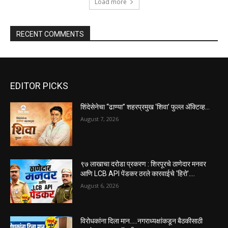
Load more
RECENT COMMENTS
EDITOR PICKS
शिंदेसेनेचा “ढाण्या” शहरप्रमुख ‘शिवा’ फुल्ल ॲक्टिव्ह…
August 7, 2026
९७ लाखाचा दरोडा प्रकरण : शिरपूरचे ठाणेदार मनवर
आणि LCB API पेंडकर ठरले कारवाईचे ‘हिरो’….
August 6, 2026
विरोधकांना दिला मान…..नगराध्यक्षांकडून बैठकीसाठी