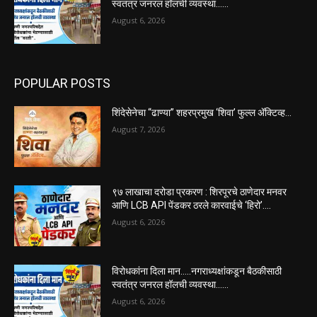
स्वतंत्र जनरल हॉलची व्यवस्था……
August 6, 2026
POPULAR POSTS
शिंदेसेनेचा “ढाण्या” शहरप्रमुख ‘शिवा’ फुल्ल ॲक्टिव्ह…
August 7, 2026
९७ लाखाचा दरोडा प्रकरण : शिरपूरचे ठाणेदार मनवर
आणि LCB API पेंडकर ठरले कारवाईचे ‘हिरो’….
August 6, 2026
विरोधकांना दिला मान…..नगराध्यक्षांकडून बैठकीसाठी
स्वतंत्र जनरल हॉलची व्यवस्था……
August 6, 2026