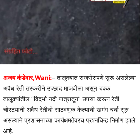
अजय कंडेवार,Wani:
– तालुक्यात राजरोसपणे सुरू असलेल्या
अवैध रेती तस्करीने उच्छाद माजवीला असून चक्क
तालुक्यांतील “विदर्भा नदी पात्रातून” उपसा करून रेती
चोरटयांनी अवैध रेतीची साठवणुक केल्याची खमंग चर्चा सूरु
असल्याने प्रशासनाच्या कार्यक्षमतेवरच प्रश्नचिन्ह निर्माण झाले
आहे.