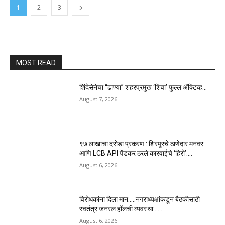
1
2
3
MOST READ
शिंदेसेनेचा “ढाण्या” शहरप्रमुख ‘शिवा’ फुल्ल ॲक्टिव्ह…
August 7, 2026
९७ लाखाचा दरोडा प्रकरण : शिरपूरचे ठाणेदार मनवर
आणि LCB API पेंडकर ठरले कारवाईचे ‘हिरो’….
August 6, 2026
विरोधकांना दिला मान…..नगराध्यक्षांकडून बैठकीसाठी
स्वतंत्र जनरल हॉलची व्यवस्था……
August 6, 2026