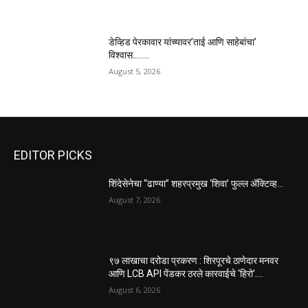
डेव्हिड पेरकावार यांच्यावर’ताई आणि साहेबांचा’
विश्वास……..
August 5, 2026
EDITOR PICKS
शिंदेसेनेचा “ढाण्या” शहरप्रमुख ‘शिवा’ फुल्ल ॲक्टिव्ह…
August 7, 2026
९७ लाखाचा दरोडा प्रकरण : शिरपूरचे ठाणेदार मनवर
आणि LCB API पेंडकर ठरले कारवाईचे ‘हिरो’….
August 6, 2026