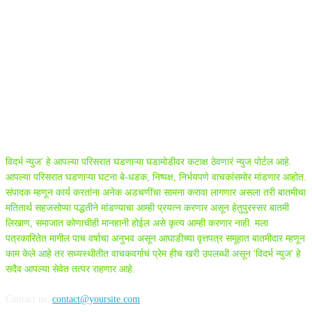
ABOUT US
विदर्भ न्युज' हे आपल्या परिसरात घडणाऱ्या घडामोडीवर कटाक्ष ठेवणारं न्युज पोर्टल आहे.
आपल्या परिसरात घडणाऱ्या घटना बे-धडक, निष्पक्ष, निर्भयपणे वाचकांसमोर मांडणार आहोत.
संपादक म्हणून कार्य करतांना अनेक अडचणींचा सामना करावा लागणार असला तरी बातमीचा
मतितार्थ सहजसोप्या पद्धतीने मांडण्याचा आम्ही प्रयत्न करणार असून हेतुपुरस्सर बातमी
लिखाण, समाजात कोणाचीही मानहानी होईल असे कृत्य आम्ही करणार नाही. मला
पत्रकारितेत मागील पाच वर्षाचा अनुभव असून आघाडीच्या वृत्तपत्र समूहात बातमीदार म्हणून
काम केले आहे तर सध्यस्थीतीत वाचकवर्गाचं प्रेम हीच खरी उपलब्धी असून 'विदर्भ न्युज' हे
सदैव आपल्या सेवेत तत्पर राहणार आहे.
Contact us:
contact@yoursite.com