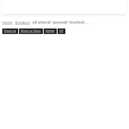
Home
Breaking
वणी ठाणेदाराची "डमरूसारखी" फिरवाफिरवी.....
Breaking
Breaking News
यवतमाळ
वणी