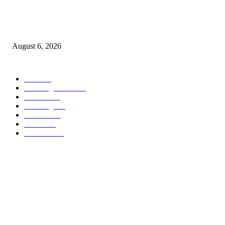
९७ लाखाचा दरोडा प्रकरण : शिरपूरचे ठाणेदार मनवर आणि LCB API पेंडकर ठरले कार
‘हिरो’….
August 6, 2026
POPULAR CATEGORY
वणी
1814
Breaking News
955
वणीवार्ता
559
Breaking
268
यवतमाळ
183
मारेगाव
167
राजकारण
136