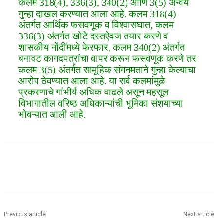
कलम 318(4), 336(3), 340(2) आणि 3(5) अन्वये
गुन्हा दाखल करण्यात आला आहे. कलम 318(4)
अंतर्गत आर्थिक फसवणूक व विश्वासघात, कलम
336(3) अंतर्गत खोटे दस्तऐवज तयार करणे व
शासकीय नोंदींमध्ये फेरफार, कलम 340(2) अंतर्गत
बनावट कागदपत्रांचा वापर करून फसवणूक करणे तर
कलम 3(5) अंतर्गत सामूहिक संगनमताने गुन्हा केल्याचा
आरोप ठेवण्यात आला आहे. या सर्व कलमांमुळे
प्रकरणाचे गांभीर्य अधिक वाढले असून महसूल
विभागातील वरिष्ठ अधिकाऱ्यांची भूमिका संशयाच्या
भोवऱ्यात आली आहे.
Previous article
Next article