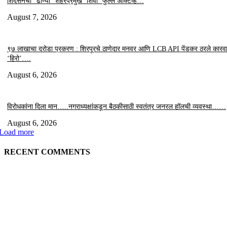
शिंदेसेनेचा “ढाण्या” शहरप्रमुख ‘शिवा’ फुल्ल ॲक्टिव्ह…
August 7, 2026
९७ लाखाचा दरोडा प्रकरण : शिरपूरचे ठाणेदार मनवर आणि LCB API पेंडकर ठरले कारवा
‘हिरो’….
August 6, 2026
विरोधकांना दिला मान…..नगराध्यक्षांकडून बैठकीसाठी स्वतंत्र जनरल हॉलची व्यवस्था……
August 6, 2026
Load more
RECENT COMMENTS
EDITOR PICKS
“त्या” पुलाजवळ नेत्याचा ‘माणसाचा’ कथित जुगारात ‘मस्त कट पत्ता – तीन पत्ती…?