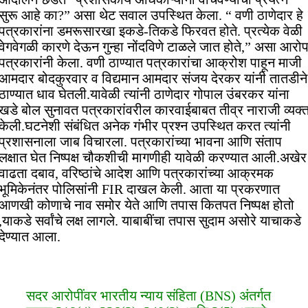
सुरू आहे का?” असा थेट सवाल उपस्थित केला. “ वणी ठाणेदार हे
पत्रकारांना डमरूसारखा इकडे-तिकडे फिरवत होते. प्रत्येक वेळी
वेगवेगळी कारणे देऊन गुन्हा नोंदविणे टाळले जात होते,” असा आरो
पत्रकारांनी केला. वणी ठाण्यात पत्रकारांचा आक्रोश पाहून माजी
आमदार बोदकुरवार व विद्यमान आमदार संजय देरकर यांनी तातडीने
ठाण्यात धाव घेतली.यावेळी त्यांनी ठाणेदार गोपाल उंबरकर यांना
खडे बोल सुनावत पत्रकारांवरील कारवाईबाबत तीव्र नाराजी व्यक्
केली.घटनेशी संबंधित अनेक गंभीर प्रश्न उपस्थित करत त्यांनी
प्रशासनाला जाब विचारला. पत्रकारांच्या भावना आणि संताप
लक्षात घेत निष्पक्ष चौकशीची मागणीही यावेळी करण्यात आली.अखेर
वाढता दबाव, वरिष्ठांचे आदेश आणि पत्रकारांच्या आक्रमक
भूमिकेनंतर पोलिसांनी FIR दाखल केली. आता या प्रकरणात
आणखी कोणाचे नाव समोर येते आणि तपास कितपत निष्पक्ष होतो
,याकडे सर्वांचे लक्ष लागले. याबाबींचा तपास सुदाम असोरे याचाकडे
देण्यात आला.
सदर आरोपींवर भारतीय न्याय संहिता (BNS) अंतर्गत