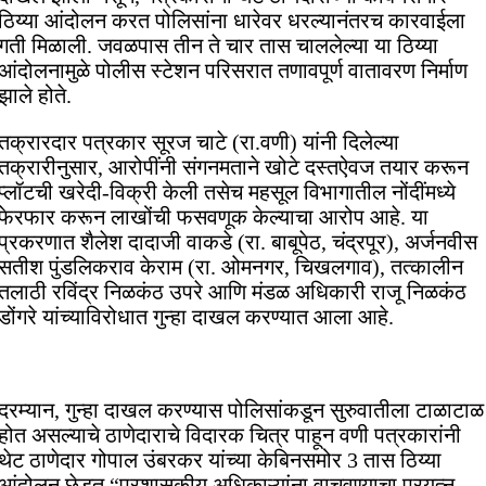
ठिय्या आंदोलन करत पोलिसांना धारेवर धरल्यानंतरच कारवाईला
गती मिळाली. जवळपास तीन ते चार तास चाललेल्या या ठिय्या
आंदोलनामुळे पोलीस स्टेशन परिसरात तणावपूर्ण वातावरण निर्माण
झाले होते.
तक्रारदार पत्रकार सूरज चाटे (रा.वणी) यांनी दिलेल्या
तक्रारीनुसार, आरोपींनी संगनमताने खोटे दस्तऐवज तयार करून
प्लॉटची खरेदी-विक्री केली तसेच महसूल विभागातील नोंदींमध्ये
फेरफार करून लाखोंची फसवणूक केल्याचा आरोप आहे. या
प्रकरणात शैलेश दादाजी वाकडे (रा. बाबूपेठ, चंद्रपूर), अर्जनवीस
सतीश पुंडलिकराव केराम (रा. ओमनगर, चिखलगाव), तत्कालीन
तलाठी रविंद्र निळकंठ उपरे आणि मंडळ अधिकारी राजू निळकंठ
डोंगरे यांच्याविरोधात गुन्हा दाखल करण्यात आला आहे.
दरम्यान, गुन्हा दाखल करण्यास पोलिसांकडून सुरुवातीला टाळाटाळ
होत असल्याचे ठाणेदाराचे विदारक चित्र पाहून वणी पत्रकारांनी
थेट ठाणेदार गोपाल उंबरकर यांच्या केबिनसमोर 3 तास ठिय्या
आंदोलन छेडत “प्रशासकीय अधिकाऱ्यांना वाचवण्याचा प्रयत्न