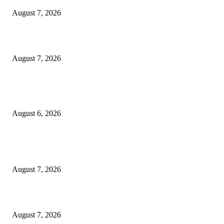
August 7, 2026
शिंदेसेनेचा “ढाण्या” शहरप्रमुख ‘शिवा’ फुल्ल ॲक्टिव्ह…
August 7, 2026
९७ लाखाचा दरोडा प्रकरण : शिरपूरचे ठाणेदार मनवर आणि LCB API पेंडकर ठरले कार
‘हिरो’….
August 6, 2026
POPULAR POSTS
“त्या” पुलाजवळ नेत्याचा ‘माणसाचा’ कथित जुगारात ‘मस्त कट पत्ता – तीन पत्ती…?
August 7, 2026
शिंदेसेनेचा “ढाण्या” शहरप्रमुख ‘शिवा’ फुल्ल ॲक्टिव्ह…
August 7, 2026