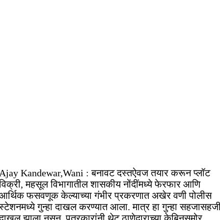
Ajay Kandewar,Wani : बनावट दस्तऐवज तयार करून प्लॉट
विक्री, महसूल विभागातील शासकीय नोंदींमध्ये फेरफार आणि
आर्थिक फसवणूक केल्याच्या गंभीर प्रकरणात अखेर वणी पोलीस
स्टेशनमध्ये गुन्हा दाखल करण्यात आला. मात्र हा गुन्हा सहजासहज
दाखल झाला नसून, पत्रकारांनी थेट ठाणेदाराच्या केबिनसमोर