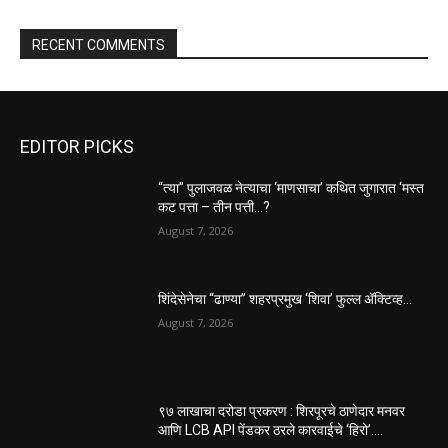
RECENT COMMENTS
EDITOR PICKS
“त्या” पुलाजवळ नेत्याचा ‘माणसाचा’ कथित जुगारात ‘मस्त
कट पत्ता – तीन पत्ती…?
August 7, 2026
शिंदेसेनेचा “ढाण्या” शहरप्रमुख ‘शिवा’ फुल्ल ॲक्टिव्ह…
August 7, 2026
९७ लाखाचा दरोडा प्रकरण : शिरपूरचे ठाणेदार मनवर
आणि LCB API पेंडकर ठरले कारवाईचे ‘हिरो’….