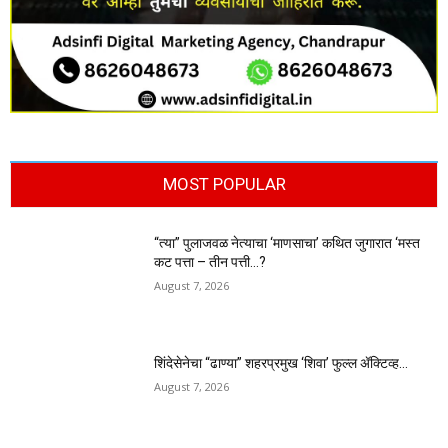
MOST POPULAR
“त्या” पुलाजवळ नेत्याचा ‘माणसाचा’ कथित जुगारात ‘मस्त
कट पत्ता – तीन पत्ती…?
August 7, 2026
शिंदेसेनेचा “ढाण्या” शहरप्रमुख ‘शिवा’ फुल्ल ॲक्टिव्ह…
August 7, 2026