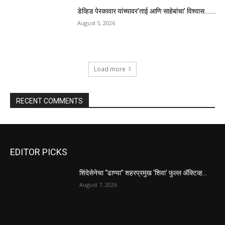
डेव्हिड पेरकावार यांच्यावर’ताई आणि साहेबांचा’ विश्वास……..
August 5, 2026
Load more
RECENT COMMENTS
EDITOR PICKS
शिंदेसेनेचा “ढाण्या” शहरप्रमुख ‘शिवा’ फुल्ल ॲक्टिव्ह…
August 7, 2026