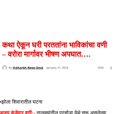
कथा ऐकून घरी परततांना भाविकांचा वणी
– वरोरा मार्गावर भीषण अपघात….
By
Vidharbh News Desk
January 31, 2024
1036
0
•झोला शिवारातील घटना
अजय कंडेवार,वणी:-
तालुक्यांतील परसोडा येथे सुरू असलेल्या