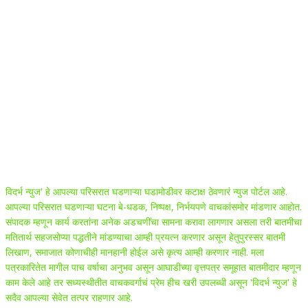
ABOUT US
विदर्भ न्युज' हे आपल्या परिसरात घडणाऱ्या घडामोडीवर कटाक्ष ठेवणारं न्युज पोर्टल आहे.
आपल्या परिसरात घडणाऱ्या घटना बे-धडक, निष्पक्ष, निर्भयपणे वाचकांसमोर मांडणार आहोत.
संपादक म्हणून कार्य करतांना अनेक अडचणींचा सामना करावा लागणार असला तरी बातमीचा
मतितार्थ सहजसोप्या पद्धतीने मांडण्याचा आम्ही प्रयत्न करणार असून हेतुपुरस्सर बातमी
लिखाण, समाजात कोणाचीही मानहानी होईल असे कृत्य आम्ही करणार नाही. मला
पत्रकारितेत मागील पाच वर्षाचा अनुभव असून आघाडीच्या वृत्तपत्र समूहात बातमीदार म्हणून
काम केले आहे तर सध्यस्थीतीत वाचकवर्गाचं प्रेम हीच खरी उपलब्धी असून 'विदर्भ न्युज' हे
सदैव आपल्या सेवेत तत्पर राहणार आहे.