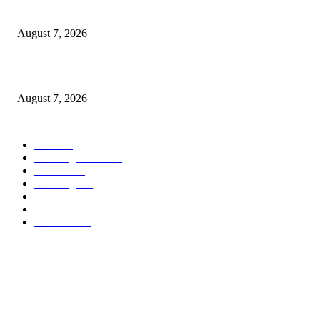
“त्या” पुलाजवळ नेत्याचा ‘माणसाचा’ कथित जुगारात ‘मस्त कट पत्ता – तीन पत्ती…?
August 7, 2026
शिंदेसेनेचा “ढाण्या” शहरप्रमुख ‘शिवा’ फुल्ल ॲक्टिव्ह…
August 7, 2026
POPULAR CATEGORY
वणी
1815
Breaking News
956
वणीवार्ता
559
Breaking
269
यवतमाळ
183
मारेगाव
167
राजकारण
136