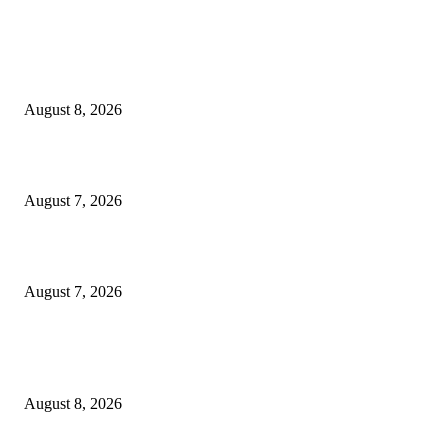
EDITOR PICKS
भूमिपुत्रांच्या रोजगारासाठी बच्चू कडूंचा वणीत दिसणार ‘भिडूपणा’…….
August 8, 2026
“त्या” पुलाजवळ नेत्याचा ‘माणसाचा’ कथित जुगारात ‘मस्त कट पत्ता – तीन पत्ती…?
August 7, 2026
शिंदेसेनेचा “ढाण्या” शहरप्रमुख ‘शिवा’ फुल्ल ॲक्टिव्ह…
August 7, 2026
POPULAR POSTS
भूमिपुत्रांच्या रोजगारासाठी बच्चू कडूंचा वणीत दिसणार ‘भिडूपणा’…….
August 8, 2026