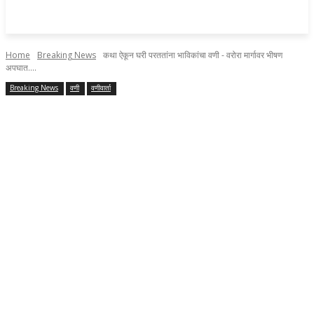
Home
Breaking News
कथा ऐकून घरी परततांना भाविकांचा वणी - वरोरा मार्गावर भीषण
अपघात....
Breaking News
वणी
वणीवार्ता