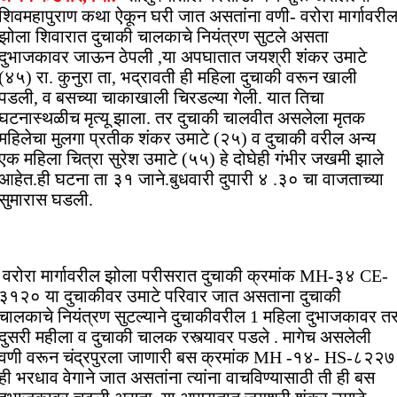
शिवमहापुराण कथा ऐकून घरी जात असतांना वणी- वरोरा मार्गावरी
झोला शिवारात दुचाकी चालकाचे नियंत्रण सुटले असता
दुभाजकावर जाऊन ठेपली ,या अपघातात जयश्री शंकर उमाटे
(४५) रा. कुनुरा ता, भद्रावती ही महिला दुचाकी वरून खाली
पडली, व बसच्या चाकाखाली चिरडल्या गेली. यात तिचा
घटनास्थळीच मृत्यू झाला. तर दुचाकी चालवीत असलेला मृतक
महिलेचा मुलगा प्रतीक शंकर उमाटे (२५) व दुचाकी वरील अन्य
एक महिला चित्रा सुरेश उमाटे (५५) हे दोघेही गंभीर जखमी झाले
आहेत.ही घटना ता ३१ जाने.बुधवारी दुपारी ४ .३० चा वाजताच्या
सुमारास घडली.
वरोरा मार्गावरील झोला परीसरात दुचाकी क्रमांक MH-३४ CE-
३१२० या दुचाकीवर उमाटे परिवार जात असताना दुचाकी
चालकाचे नियंत्रण सुटल्याने दुचाकीवरील 1 महिला दुभाजकावर त
दुसरी महीला व दुचाकी चालक रस्त्यावर पडले . मागेच असलेली
वणी वरून चंद्रपुरला जाणारी बस क्रमांक MH -१४- HS-८२२७
ही भरधाव वेगाने जात असतांना त्यांना वाचविण्यासाठी ती ही बस