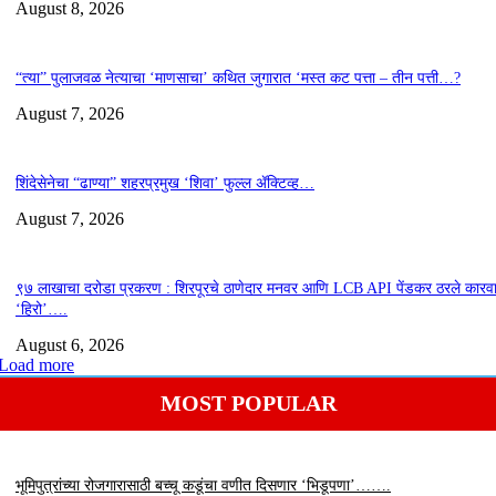
August 8, 2026
“त्या” पुलाजवळ नेत्याचा ‘माणसाचा’ कथित जुगारात ‘मस्त कट पत्ता – तीन पत्ती…?
August 7, 2026
शिंदेसेनेचा “ढाण्या” शहरप्रमुख ‘शिवा’ फुल्ल ॲक्टिव्ह…
August 7, 2026
९७ लाखाचा दरोडा प्रकरण : शिरपूरचे ठाणेदार मनवर आणि LCB API पेंडकर ठरले कारवा
‘हिरो’….
August 6, 2026
Load more
MOST POPULAR
भूमिपुत्रांच्या रोजगारासाठी बच्चू कडूंचा वणीत दिसणार ‘भिडूपणा’…….