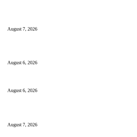
EDITOR PICKS
शिंदेसेनेचा “ढाण्या” शहरप्रमुख ‘शिवा’ फुल्ल ॲक्टिव्ह…
August 7, 2026
९७ लाखाचा दरोडा प्रकरण : शिरपूरचे ठाणेदार मनवर आणि LCB API पेंडकर ठरले कार
‘हिरो’….
August 6, 2026
विरोधकांना दिला मान…..नगराध्यक्षांकडून बैठकीसाठी स्वतंत्र जनरल हॉलची व्यवस्था
August 6, 2026
POPULAR POSTS
शिंदेसेनेचा “ढाण्या” शहरप्रमुख ‘शिवा’ फुल्ल ॲक्टिव्ह…
August 7, 2026