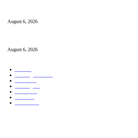
९७ लाखाचा दरोडा प्रकरण : शिरपूरचे ठाणेदार मनवर आणि LCB API पेंडकर ठरले कार
‘हिरो’….
August 6, 2026
विरोधकांना दिला मान…..नगराध्यक्षांकडून बैठकीसाठी स्वतंत्र जनरल हॉलची व्यवस्था
August 6, 2026
POPULAR CATEGORY
वणी
1814
Breaking News
954
वणीवार्ता
559
Breaking
267
यवतमाळ
183
मारेगाव
167
राजकारण
135