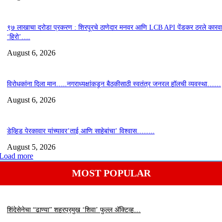
९७ लाखाचा दरोडा प्रकरण : शिरपूरचे ठाणेदार मनवर आणि LCB API पेंडकर ठरले कारवा
‘हिरो’….
August 6, 2026
विरोधकांना दिला मान…..नगराध्यक्षांकडून बैठकीसाठी स्वतंत्र जनरल हॉलची व्यवस्था……
August 6, 2026
डेव्हिड पेरकावार यांच्यावर’ताई आणि साहेबांचा’ विश्वास……..
August 5, 2026
Load more
MOST POPULAR
शिंदेसेनेचा “ढाण्या” शहरप्रमुख ‘शिवा’ फुल्ल ॲक्टिव्ह…