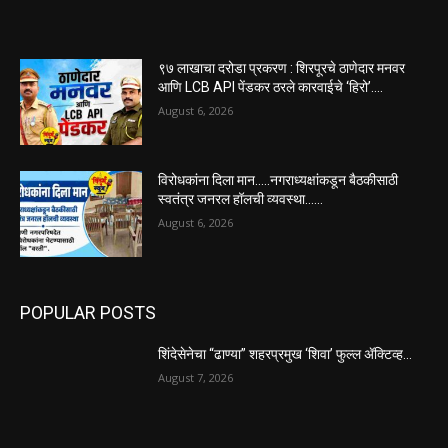
९७ लाखाचा दरोडा प्रकरण : शिरपूरचे ठाणेदार मनवर
आणि LCB API पेंडकर ठरले कारवाईचे ‘हिरो’….
August 6, 2026
विरोधकांना दिला मान…..नगराध्यक्षांकडून बैठकीसाठी
स्वतंत्र जनरल हॉलची व्यवस्था……
August 6, 2026
POPULAR POSTS
शिंदेसेनेचा “ढाण्या” शहरप्रमुख ‘शिवा’ फुल्ल ॲक्टिव्ह…
August 7, 2026