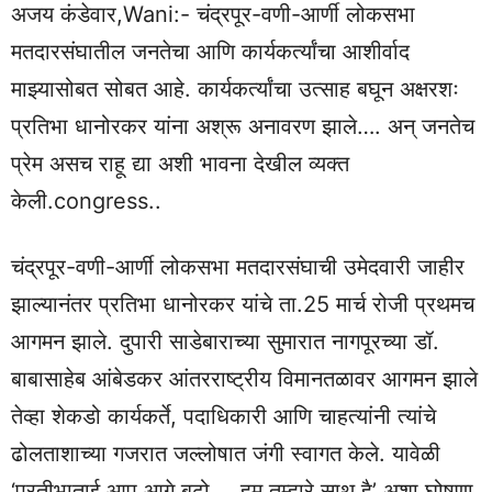
अजय कंडेवार,Wani:- चंद्रपूर-वणी-आर्णी लोकसभा
मतदारसंघातील जनतेचा आणि कार्यकर्त्यांचा आशीर्वाद
माझ्यासोबत सोबत आहे. कार्यकर्त्यांचा उत्साह बघून अक्षरशः
प्रतिभा धानोरकर यांना अश्रू अनावरण झाले…. अन् जनतेच
प्रेम असच राहू द्या अशी भावना देखील व्यक्त
केली.congress..
चंद्रपूर-वणी-आर्णी लोकसभा मतदारसंघाची उमेदवारी जाहीर
झाल्यानंतर प्रतिभा धानोरकर यांचे ता.25 मार्च रोजी प्रथमच
आगमन झाले. दुपारी साडेबाराच्या सुमारात नागपूरच्या डॉ.
बाबासाहेब आंबेडकर आंतरराष्ट्रीय विमानतळावर आगमन झाले
तेव्हा शेकडो कार्यकर्ते, पदाधिकारी आणि चाहत्यांनी त्यांचे
ढोलताशाच्या गजरात जल्लोषात जंगी स्वागत केले. यावेळी
‘प्रतीभाताई आप आगे बढो…. हम तुम्हारे साथ है’ अशा घोषणा