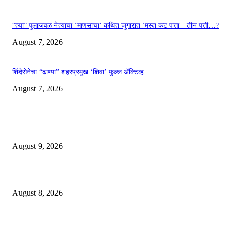
“त्या” पुलाजवळ नेत्याचा ‘माणसाचा’ कथित जुगारात ‘मस्त कट पत्ता – तीन पत्ती…?
August 7, 2026
शिंदेसेनेचा “ढाण्या” शहरप्रमुख ‘शिवा’ फुल्ल ॲक्टिव्ह…
August 7, 2026
EDITOR PICKS
“त्या” पुलाजवळ कथित ‘जुगार क्लब मध्ये लाखोंची उलाढाल….?
August 9, 2026
भूमिपुत्रांच्या रोजगारासाठी बच्चू कडूंचा वणीत दिसणार ‘भिडूपणा’…….
August 8, 2026
“त्या” पुलाजवळ नेत्याचा ‘माणसाचा’ कथित जुगारात ‘मस्त कट पत्ता – तीन पत्ती…?