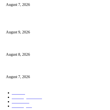
August 7, 2026
POPULAR POSTS
“त्या” पुलाजवळ कथित ‘जुगार क्लब मध्ये लाखोंची उलाढाल….?
August 9, 2026
भूमिपुत्रांच्या रोजगारासाठी बच्चू कडूंचा वणीत दिसणार ‘भिडूपणा’…….
August 8, 2026
“त्या” पुलाजवळ नेत्याचा ‘माणसाचा’ कथित जुगारात ‘मस्त कट पत्ता – तीन पत्ती…?
August 7, 2026
POPULAR CATEGORY
वणी
1815
Breaking News
957
वणीवार्ता
559
Breaking
270