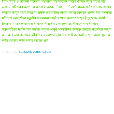
विदर्भ न्युज' हे आपल्या परिसरात घडणाऱ्या घडामोडीवर कटाक्ष ठेवणारं न्युज पोर्टल आहे.
आपल्या परिसरात घडणाऱ्या घटना बे-धडक, निष्पक्ष, निर्भयपणे वाचकांसमोर मांडणार आहोत.
संपादक म्हणून कार्य करतांना अनेक अडचणींचा सामना करावा लागणार असला तरी बातमीचा
मतितार्थ सहजसोप्या पद्धतीने मांडण्याचा आम्ही प्रयत्न करणार असून हेतुपुरस्सर बातमी
लिखाण, समाजात कोणाचीही मानहानी होईल असे कृत्य आम्ही करणार नाही. मला
पत्रकारितेत मागील पाच वर्षाचा अनुभव असून आघाडीच्या वृत्तपत्र समूहात बातमीदार म्हणून
काम केले आहे तर सध्यस्थीतीत वाचकवर्गाचं प्रेम हीच खरी उपलब्धी असून 'विदर्भ न्युज' हे
सदैव आपल्या सेवेत तत्पर राहणार आहे.
Contact us:
contact@yoursite.com
FOLLOW US