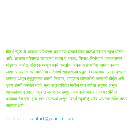
ABOUT US
विदर्भ न्युज' हे आपल्या परिसरात घडणाऱ्या घडामोडीवर कटाक्ष ठेवणारं न्युज पोर्टल
आहे. आपल्या परिसरात घडणाऱ्या घटना बे-धडक, निष्पक्ष, निर्भयपणे वाचकांसमोर
मांडणार आहोत. संपादक म्हणून कार्य करतांना अनेक अडचणींचा सामना करावा
लागणार असला तरी बातमीचा मतितार्थ सहजसोप्या पद्धतीने मांडण्याचा आम्ही प्रयत्न
करणार असून हेतुपुरस्सर बातमी लिखाण, समाजात कोणाचीही मानहानी होईल असे
कृत्य आम्ही करणार नाही. मला पत्रकारितेत मागील पाच वर्षाचा अनुभव असून
आघाडीच्या वृत्तपत्र समूहात बातमीदार म्हणून काम केले आहे तर सध्यस्थीतीत
वाचकवर्गाचं प्रेम हीच खरी उपलब्धी असून 'विदर्भ न्युज' हे सदैव आपल्या सेवेत तत्पर
राहणार आहे.
Contact us:
contact@yoursite.com