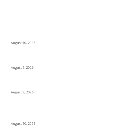
EDITOR PICKS
वणी–आदिलाबाद ‘लालपरी’ला धक्क्याचा ‘आधार’….
August 10, 2026
राजूर में 5 संदिग्ध महिलाओं से मचा हड़कंप…..
August 9, 2026
लायन्स स्कूलमध्ये पालक-शिक्षक संवादाला उत्स्फूर्त प्रतिसाद
August 9, 2026
POPULAR POSTS
वणी–आदिलाबाद ‘लालपरी’ला धक्क्याचा ‘आधार’….
August 10, 2026