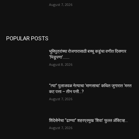
August 7, 2026
POPULAR POSTS
भूमिपुत्रांच्या रोजगारासाठी बच्चू कडूंचा वणीत दिसणार
‘भिडूपणा’…….
August 8, 2026
“त्या” पुलाजवळ नेत्याचा ‘माणसाचा’ कथित जुगारात ‘मस्त
कट पत्ता – तीन पत्ती…?
August 7, 2026
शिंदेसेनेचा “ढाण्या” शहरप्रमुख ‘शिवा’ फुल्ल ॲक्टिव्ह…
August 7, 2026