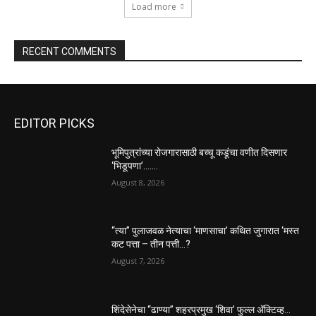
Load more
RECENT COMMENTS
EDITOR PICKS
भूमिपुत्रांच्या रोजगारासाठी बच्चू कडूंचा वणीत दिसणार
‘भिडूपणा’…….
August 8, 2026
“त्या” पुलाजवळ नेत्याचा ‘माणसाचा’ कथित जुगारात ‘मस्त
कट पत्ता – तीन पत्ती…?
August 7, 2026
शिंदेसेनेचा “ढाण्या” शहरप्रमुख ‘शिवा’ फुल्ल ॲक्टिव्ह…