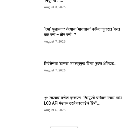
‘भिडूपणा’…….
August 8, 2026
“त्या” पुलाजवळ नेत्याचा ‘माणसाचा’ कथित जुगारात ‘मस्त
कट पत्ता – तीन पत्ती…?
August 7, 2026
शिंदेसेनेचा “ढाण्या” शहरप्रमुख ‘शिवा’ फुल्ल ॲक्टिव्ह…
August 7, 2026
९७ लाखाचा दरोडा प्रकरण : शिरपूरचे ठाणेदार मनवर आणि
LCB API पेंडकर ठरले कारवाईचे ‘हिरो’….
August 6, 2026