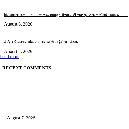
विरोधकांना दिला मान…..नगराध्यक्षांकडून बैठकीसाठी स्वतंत्र जनरल हॉलची व्यवस्था……
August 6, 2026
डेव्हिड पेरकावार यांच्यावर’ताई आणि साहेबांचा’ विश्वास……..
August 5, 2026
Load more
RECENT COMMENTS
EDITOR PICKS
शिंदेसेनेचा “ढाण्या” शहरप्रमुख ‘शिवा’ फुल्ल ॲक्टिव्ह…
August 7, 2026