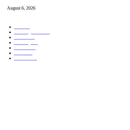
August 6, 2026
POPULAR CATEGORY
वणी
1814
Breaking News
954
वणीवार्ता
559
Breaking
267
यवतमाळ
183
मारेगाव
167
राजकारण
135