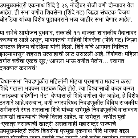
उपमुख्यमंत्री एकनाथ शिंदे हे २६ नोव्हेंबर रोजी वणी दौऱ्यावर येत
आहेत. ही सभा वणीत शिवसेना (शिंदे गट) जिल्हा संघटक विजय
चोरडिया यांच्या विशेष पुढाकाराने भव्य जाहीर सभा घेणार आहेत.
या सभेचे आयोजन बुधवार, सकाळी ११ वाजता शासकीय मैदानावर
करण्यात आले असून, याबाबतची माहिती शिवसेना (शिंदे गट) जिल्हा
संघटक विजय चोरडिया यांनी दिली. शिंदे यांचे आगमन निश्चित
झाल्यापासून शहरात उत्साहाची लाट उसळली आहे. विशेषतः महिला
वर्गात चर्चेचा एकच सूर,“आपला भाऊ वणीत येतोय… स्वागत
दणक्यात करायचं!
विधानसभा निवडणुकीत महिलांनी मोठ्या प्रमाणात मतदान करत
शिंदे गटाला भक्कम पाठबळ दिले होते. त्या विश्वासाची कदर करत
‘लाडक्या बहिणींना भेट” देण्यासाठी शिंदे वणीला येत आहेत, हे विशे
ठरणारे आहे.दरम्यान, वणी नगरपरिषद निवडणुकीत विविध राजकीय
समीकरणे रंगत असताना शिंदे यांच्या सभेमुळे निवडणुकीचे वातावरण
आणखी तापण्याची चिन्हे दिसत आहेत. या सभेतून “वणीत युती
“एकत्र नसल्याची खात्री असतानाही महाराष्ट्र राज्याचे
उपमुख्यमंत्री तसेच शिवसेना प्रमुख एकनाथ शिंदे भाजपा बद्दल