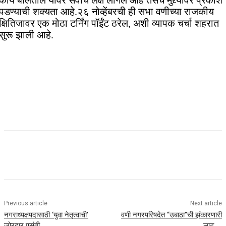
काय बोलतील यावर सर्वांचे लक्ष लागले आहे तसेच मुद्द्यांवर प्रकाश
पडण्याची शक्यता आहे.२६ नोव्हेंबरची ही सभा वणीच्या राजकीय
क्षितिजावर एक मोठा टर्निंग पॉईंट ठरेल, अशी व्यापक चर्चा शहरात
सुरू झाली आहे.
Previous article
Next article
नगराध्यक्षपदासाठी ‘युवा नेतृत्वाची’
वणी नगरपरिषदेत “उबाठा”ची झंकारणारी
जोरदार पसंती…
लाट…..