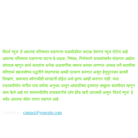
ABOUT US
विदर्भ न्युज' हे आपल्या परिसरात घडणाऱ्या घडामोडीवर कटाक्ष ठेवणारं न्युज पोर्टल आहे.
आपल्या परिसरात घडणाऱ्या घटना बे-धडक, निष्पक्ष, निर्भयपणे वाचकांसमोर मांडणार आहोत.
संपादक म्हणून कार्य करतांना अनेक अडचणींचा सामना करावा लागणार असला तरी बातमीचा
मतितार्थ सहजसोप्या पद्धतीने मांडण्याचा आम्ही प्रयत्न करणार असून हेतुपुरस्सर बातमी
लिखाण, समाजात कोणाचीही मानहानी होईल असे कृत्य आम्ही करणार नाही. मला
पत्रकारितेत मागील पाच वर्षाचा अनुभव असून आघाडीच्या वृत्तपत्र समूहात बातमीदार म्हणून
काम केले आहे तर सध्यस्थीतीत वाचकवर्गाचं प्रेम हीच खरी उपलब्धी असून 'विदर्भ न्युज' हे
सदैव आपल्या सेवेत तत्पर राहणार आहे.
Contact us:
contact@yoursite.com