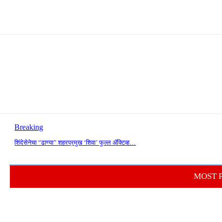
Breaking
शिंदेसेनेचा “ढाण्या” शहरप्रमुख ‘शिवा’ फुल्ल ॲक्टिव्ह…
MOST 