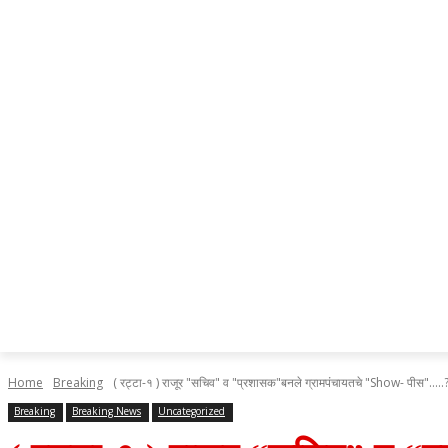
Home
Breaking
( रट्टा-१ ) राजूर "सचिव" व "प्रशासक"बनले ग्रामपंचायतचे "Show- पीस".....
Breaking
Breaking News
Uncategorized