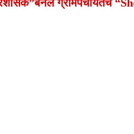
“प्रशासक”बनले ग्रामपंचायतचे “