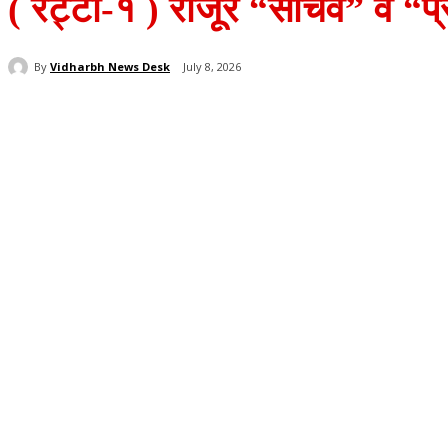
( रट्टा-१ ) राजूर “सचिव” व 
By
Vidharbh News Desk
July 8, 2026
Share