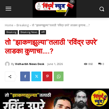
Home
Breaking
तो "झाकणझुल्या"तलाठी 'रविंद्र उपरे' लाडका कुणाचा....?
Breaking
Breaking News
वणी
तो “झाकणझुल्या”तलाठी ‘रविंद्र उपरे’
लाडका कुणाचा….?
By
Vidharbh News Desk
June 1, 2026
860
0