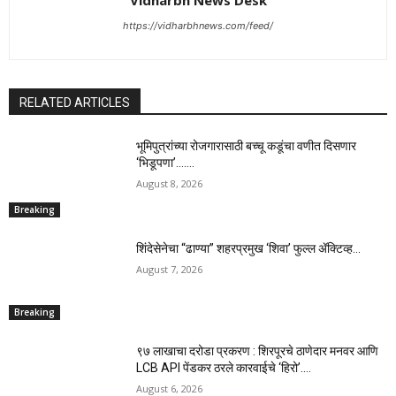
Vidharbh News Desk
https://vidharbhnews.com/feed/
RELATED ARTICLES
भूमिपुत्रांच्या रोजगारासाठी बच्चू कडूंचा वणीत दिसणार
‘भिडूपणा’…….
August 8, 2026
Breaking
शिंदेसेनेचा “ढाण्या” शहरप्रमुख ‘शिवा’ फुल्ल ॲक्टिव्ह…
August 7, 2026
Breaking
९७ लाखाचा दरोडा प्रकरण : शिरपूरचे ठाणेदार मनवर आणि
LCB API पेंडकर ठरले कारवाईचे ‘हिरो’….
August 6, 2026