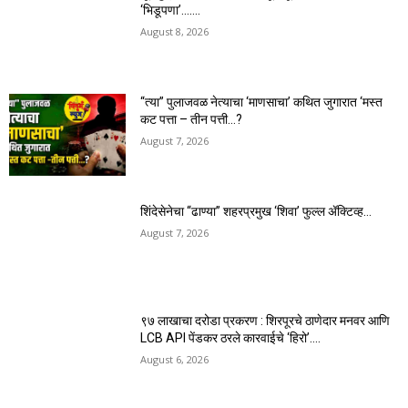
‘भिडूपणा’…….
August 8, 2026
“त्या” पुलाजवळ नेत्याचा ‘माणसाचा’ कथित जुगारात ‘मस्त
कट पत्ता – तीन पत्ती…?
August 7, 2026
शिंदेसेनेचा “ढाण्या” शहरप्रमुख ‘शिवा’ फुल्ल ॲक्टिव्ह…
August 7, 2026
९७ लाखाचा दरोडा प्रकरण : शिरपूरचे ठाणेदार मनवर आणि
LCB API पेंडकर ठरले कारवाईचे ‘हिरो’….
August 6, 2026