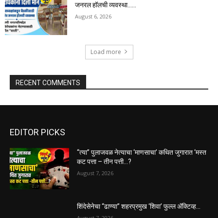
जनरल हॉलची व्यवस्था……
August 6, 2026
Load more
RECENT COMMENTS
EDITOR PICKS
“त्या” पुलाजवळ नेत्याचा ‘माणसाचा’ कथित जुगारात ‘मस्त
कट पत्ता – तीन पत्ती…?
August 7, 2026
शिंदेसेनेचा “ढाण्या” शहरप्रमुख ‘शिवा’ फुल्ल ॲक्टिव्ह…
August 7, 2026