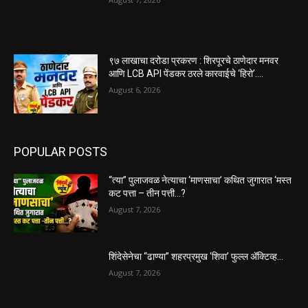
९७ लाखाचा दरोडा प्रकरण : शिरपूरचे ठाणेदार मनवर
आणि LCB API पेंडकर ठरले कारवाईचे ‘हिरो’….
August 6, 2026
POPULAR POSTS
“त्या” पुलाजवळ नेत्याचा ‘माणसाचा’ कथित जुगारात ‘मस्त
कट पत्ता – तीन पत्ती…?
August 7, 2026
शिंदेसेनेचा “ढाण्या” शहरप्रमुख ‘शिवा’ फुल्ल ॲक्टिव्ह…
August 7, 2026