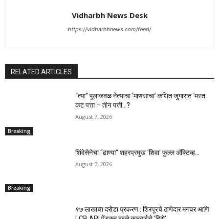
Vidharbh News Desk
https://vidharbhnews.com/feed/
RELATED ARTICLES
“त्या” पुलाजवळ नेत्याचा ‘माणसाचा’ कथित जुगारात ‘मस्त
कट पत्ता – तीन पत्ती…?
August 7, 2026
Breaking
शिंदेसेनेचा “ढाण्या” शहरप्रमुख ‘शिवा’ फुल्ल ॲक्टिव्ह…
August 7, 2026
Breaking
९७ लाखाचा दरोडा प्रकरण : शिरपूरचे ठाणेदार मनवर आणि
LCB API पेंडकर ठरले कारवाईचे ‘हिरो’….