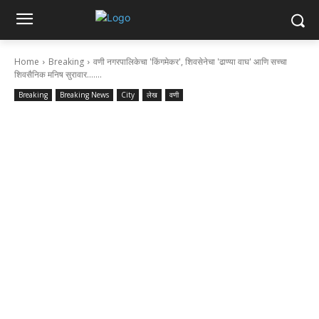
Home
Breaking
वणी नगरपालिकेचा 'किंगमेकर', शिवसेनेचा 'ढाण्या वाघ' आणि सच्चा
शिवसैनिक मनिष सुरावार.......
Breaking
Breaking News
City
लेख
वणी