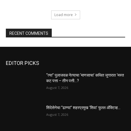
Load more
RECENT COMMENTS
EDITOR PICKS
“त्या” पुलाजवळ नेत्याचा ‘माणसाचा’ कथित जुगारात ‘मस्त
कट पत्ता – तीन पत्ती…?
August 7, 2026
शिंदेसेनेचा “ढाण्या” शहरप्रमुख ‘शिवा’ फुल्ल ॲक्टिव्ह…
August 7, 2026