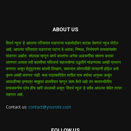
ABOUT US
विदर्भ न्युज' हे आपल्या परिसरात घडणाऱ्या घडामोडीवर कटाक्ष ठेवणारं न्युज पोर्टल
आहे. आपल्या परिसरात घडणाऱ्या घटना बे-धडक, निष्पक्ष, निर्भयपणे वाचकांसमोर
मांडणार आहोत. संपादक म्हणून कार्य करतांना अनेक अडचणींचा सामना करावा
लागणार असला तरी बातमीचा मतितार्थ सहजसोप्या पद्धतीने मांडण्याचा आम्ही प्रयत्न
करणार असून हेतुपुरस्सर बातमी लिखाण, समाजात कोणाचीही मानहानी होईल असे
कृत्य आम्ही करणार नाही. मला पत्रकारितेत मागील पाच वर्षाचा अनुभव असून
आघाडीच्या वृत्तपत्र समूहात बातमीदार म्हणून काम केले आहे तर सध्यस्थीतीत
वाचकवर्गाचं प्रेम हीच खरी उपलब्धी असून 'विदर्भ न्युज' हे सदैव आपल्या सेवेत तत्पर
राहणार आहे.
Contact us:
contact@yoursite.com
FOLLOW US