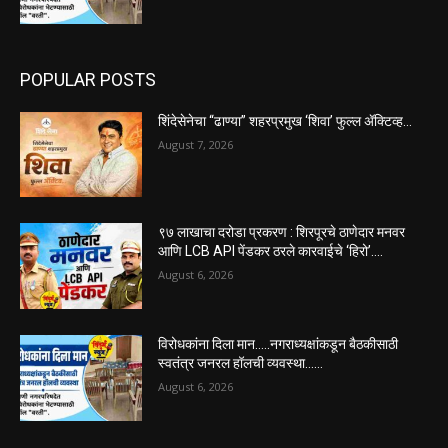
POPULAR POSTS
शिंदेसेनेचा “ढाण्या” शहरप्रमुख ‘शिवा’ फुल्ल ॲक्टिव्ह…
August 7, 2026
९७ लाखाचा दरोडा प्रकरण : शिरपूरचे ठाणेदार मनवर
आणि LCB API पेंडकर ठरले कारवाईचे ‘हिरो’….
August 6, 2026
विरोधकांना दिला मान…..नगराध्यक्षांकडून बैठकीसाठी
स्वतंत्र जनरल हॉलची व्यवस्था……
August 6, 2026