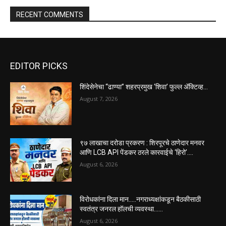
RECENT COMMENTS
EDITOR PICKS
शिंदेसेनेचा “ढाण्या” शहरप्रमुख ‘शिवा’ फुल्ल ॲक्टिव्ह…
August 7, 2026
९७ लाखाचा दरोडा प्रकरण : शिरपूरचे ठाणेदार मनवर
आणि LCB API पेंडकर ठरले कारवाईचे ‘हिरो’….
August 6, 2026
विरोधकांना दिला मान…..नगराध्यक्षांकडून बैठकीसाठी
स्वतंत्र जनरल हॉलची व्यवस्था……
August 6, 2026