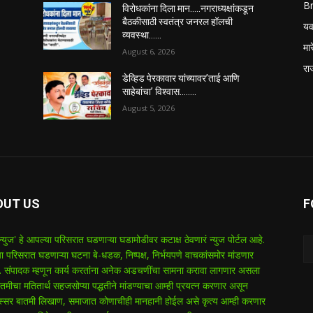
B
विरोधकांना दिला मान…..नगराध्यक्षांकडून
बैठकीसाठी स्वतंत्र जनरल हॉलची
यव
व्यवस्था……
मा
August 6, 2026
रा
डेव्हिड पेरकावार यांच्यावर’ताई आणि
साहेबांचा’ विश्वास……..
August 5, 2026
OUT US
F
 न्युज' हे आपल्या परिसरात घडणाऱ्या घडामोडीवर कटाक्ष ठेवणारं न्युज पोर्टल आहे.
ा परिसरात घडणाऱ्या घटना बे-धडक, निष्पक्ष, निर्भयपणे वाचकांसमोर मांडणार
 संपादक म्हणून कार्य करतांना अनेक अडचणींचा सामना करावा लागणार असला
तमीचा मतितार्थ सहजसोप्या पद्धतीने मांडण्याचा आम्ही प्रयत्न करणार असून
ुरस्सर बातमी लिखाण, समाजात कोणाचीही मानहानी होईल असे कृत्य आम्ही करणार