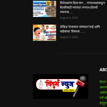
विरोधकांना दिला मान…..नगराध्यक्षांकडून
बैठकीसाठी स्वतंत्र जनरल हॉलची
व्यवस्था……
August 6, 2026
डेव्हिड पेरकावार यांच्यावर’ताई आणि
साहेबांचा’ विश्वास……..
August 5, 2026
AB
विदर्भ
आपल्य
आहोत.
तरी बा
हेतुप