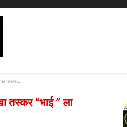
 " ला पकडलेच.....!
खा तस्कर “भाई ” ला