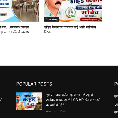
Breaking
 मान…..नगराध्यक्षांकडून
डेव्हिड पेरकावार यांच्यावर’ताई आणि साहेबांचा’
तंत्र जनरल हॉलची व्यवस्था……
विश्वास……..
POPULAR POSTS
P
९७ लाखाचा दरोडा प्रकरण : शिरपूरचे
वण
ले
ठाणेदार मनवर आणि LCB API पेंडकर ठरले
B
कारवाईचे ‘हिरो’….
August 6, 2026
वणी