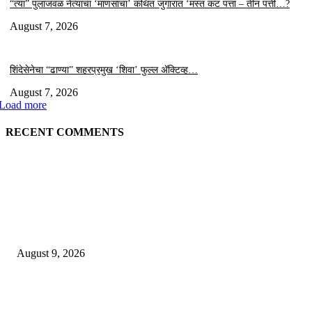
“त्या” पुलाजवळ नेत्याचा ‘माणसाचा’ कथित जुगारात ‘मस्त कट पत्ता – तीन पत्ती…?
August 7, 2026
शिंदेसेनेचा “ढाण्या” शहरप्रमुख ‘शिवा’ फुल्ल ॲक्टिव्ह…
August 7, 2026
Load more
RECENT COMMENTS
EDITOR PICKS
“त्या” पुलाजवळ कथित ‘जुगार क्लब मध्ये लाखोंची उलाढाल….?
August 9, 2026
भूमिपुत्रांच्या रोजगारासाठी बच्चू कडूंचा वणीत दिसणार ‘भिडूपणा’…….