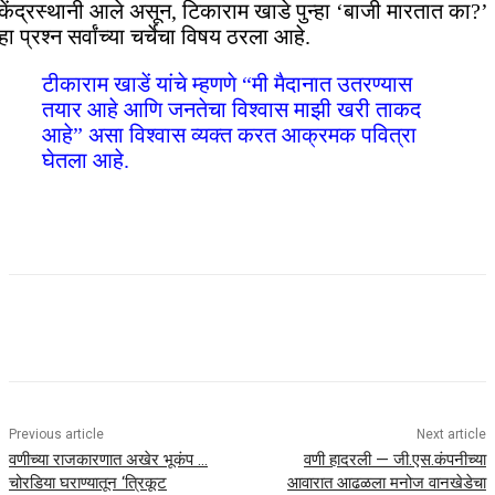
केंद्रस्थानी आले असून, टिकाराम खाडे पुन्हा ‘बाजी मारतात का?’
हा प्रश्न सर्वांच्या चर्चेचा विषय ठरला आहे.
टीकाराम खाडें यांचे म्हणणे “मी मैदानात उतरण्यास
तयार आहे आणि जनतेचा विश्वास माझी खरी ताकद
आहे” असा विश्वास व्यक्त करत आक्रमक पवित्रा
घेतला आहे.
Previous article
Next article
वणीच्या राजकारणात अखेर भूकंप …
वणी हादरली — जी.एस.कंपनीच्या
चोरडिया घराण्यातून ‘त्रिकूट
आवारात आढळला मनोज वानखेडेचा