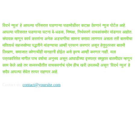
ABOUT US
विदर्भ न्युज' हे आपल्या परिसरात घडणाऱ्या घडामोडीवर कटाक्ष ठेवणारं न्युज पोर्टल आहे.
आपल्या परिसरात घडणाऱ्या घटना बे-धडक, निष्पक्ष, निर्भयपणे वाचकांसमोर मांडणार आहोत.
संपादक म्हणून कार्य करतांना अनेक अडचणींचा सामना करावा लागणार असला तरी बातमीचा
मतितार्थ सहजसोप्या पद्धतीने मांडण्याचा आम्ही प्रयत्न करणार असून हेतुपुरस्सर बातमी
लिखाण, समाजात कोणाचीही मानहानी होईल असे कृत्य आम्ही करणार नाही. मला
पत्रकारितेत मागील पाच वर्षाचा अनुभव असून आघाडीच्या वृत्तपत्र समूहात बातमीदार म्हणून
काम केले आहे तर सध्यस्थीतीत वाचकवर्गाचं प्रेम हीच खरी उपलब्धी असून 'विदर्भ न्युज' हे
सदैव आपल्या सेवेत तत्पर राहणार आहे.
Contact us:
contact@yoursite.com
FOLLOW US