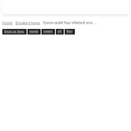
Home
Breaking News
टिकाराम खाडेंची जिल्हा परिषदेसाठी सज्ज .....
Breaking News
यवतमाळ
राजकारण
वणी
शिरपूर