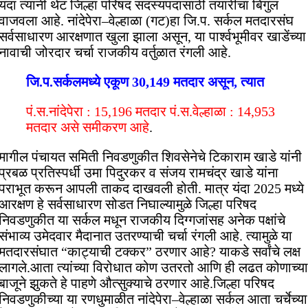
यंदा त्यांनी थेट जिल्हा परिषद सदस्यपदासाठी तयारीचा बिगुल
वाजवला आहे. नांदेपेरा–वेल्हाळा (गट)हा जि.प. सर्कल मतदारसंघ
सर्वसाधारण आरक्षणात खुला झाला असून, या पार्श्वभूमीवर खाडेंच्या
नावाची जोरदार चर्चा राजकीय वर्तुळात रंगली आहे.
जि.प.सर्कलमध्ये एकूण 30,149 मतदार असून, त्यात
पं.स.नांदेपेरा : 15,196 मतदार पं.स.वेल्हाळा : 14,953
मतदार असे समीकरण आहे
.
मागील पंचायत समिती निवडणुकीत शिवसेनेचे टिकाराम खाडे यांनी
प्रबळ प्रतिस्पर्धी उमा पिदुरकर व संजय रामचंद्र खाडे यांना
पराभूत करून आपली ताकद दाखवली होती. मात्र यंदा 2025 मध्ये
आरक्षण हे सर्वसाधारण सोडत निघाल्यामुळे जिल्हा परिषद
निवडणुकीत या सर्कल मधून राजकीय दिग्गजांसह अनेक पक्षांचे
संभाव्य उमेदवार मैदानात उतरण्याची चर्चा रंगली आहे. त्यामुळे या
मतदारसंघात “काट्याची टक्कर” ठरणार आहे? याकडे सर्वांचे लक्ष
लागले.आता त्यांच्या विरोधात कोण उतरतो आणि ही लढत कोणाच्या
बाजूने झुकते हे पाहणे औत्सुक्याचे ठरणार आहे.जिल्हा परिषद
निवडणुकीच्या या रणधुमाळीत नांदेपेरा–वेल्हाळा सर्कल आता चर्चेच्या