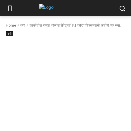
Home
वणी
खाकीतील माणूस! पोलीस सेवेतूनही P.I प्रदिप शिरस्करांची अशीही एक सेवा...!
वणी