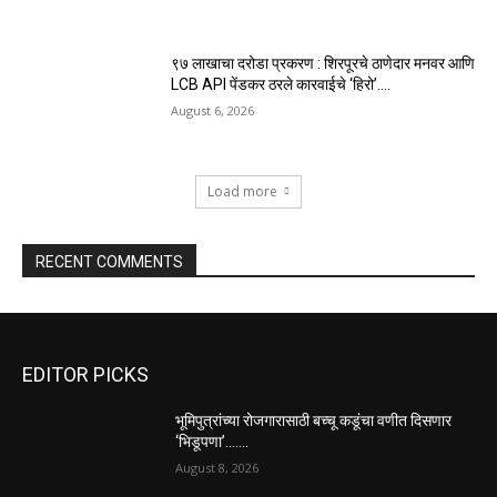
९७ लाखाचा दरोडा प्रकरण : शिरपूरचे ठाणेदार मनवर आणि
LCB API पेंडकर ठरले कारवाईचे ‘हिरो’….
August 6, 2026
Load more
RECENT COMMENTS
EDITOR PICKS
भूमिपुत्रांच्या रोजगारासाठी बच्चू कडूंचा वणीत दिसणार
‘भिडूपणा’…….
August 8, 2026