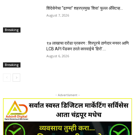
शिंदेसेनेचा “ढाण्या” शहरप्रमुख ‘शिवा’ फुल्ल ॲक्टिव्ह…
August 7, 2026
Breaking
९७ लाखाचा दरोडा प्रकरण : शिरपूरचे ठाणेदार मनवर आणि
LCB API पेंडकर ठरले कारवाईचे ‘हिरो’….
August 6, 2026
Breaking
- Advertisment -