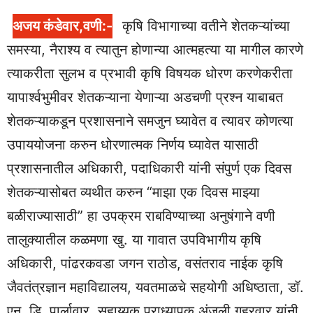
अजय कंडेवार,वणी:-
कृषि विभागाच्या वतीने शेतकऱ्यांच्या
समस्या, नैराश्य व त्यातुन होणान्या आत्महत्या या मागील कारणे
त्याकरीता सुलभ व प्रभावी कृषि विषयक धोरण करणेकरीता
यापार्श्वभुमीवर शेतकऱ्याना येणाऱ्या अडचणी प्रश्न याबाबत
शेतकऱ्याकडून प्रशासनाने समजुन घ्यावेत व त्यावर कोणत्या
उपाययोजना करुन धोरणात्मक निर्णय घ्यावेत यासाठी
प्रशासनातील अधिकारी, पदाधिकारी यांनी संपुर्ण एक दिवस
शेतकऱ्यासोबत व्यथीत करुन “माझा एक दिवस माझ्या
बळीराज्यासाठी” हा उपक्रम राबविण्याच्या अनुषंगाने वणी
तालुक्यातील कळमणा खु. या गावात उपविभागीय कृषि
अधिकारी, पांढरकवडा जगन राठोड, वसंतराव नाईक कृषि
जैवतंत्रज्ञान महाविद्यालय, यवतमाळचे सहयोगी अधिष्ठाता, डॉ.
एन. डि. पार्लावार, सहाय्यक प्राध्यापक अंजली गहरवार यांनी