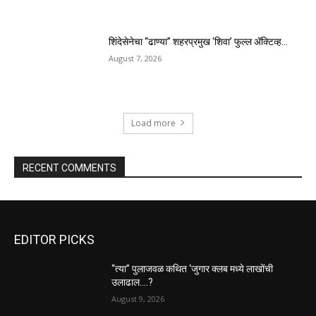
शिंदेसेनेचा “ढाण्या” शहरप्रमुख ‘शिवा’ फुल्ल ॲक्टिव्ह…
August 7, 2026
Load more
RECENT COMMENTS
EDITOR PICKS
“त्या” पुलाजवळ कथित ‘जुगार क्लब मध्ये लाखोंची
उलाढाल….?
August 9, 2026