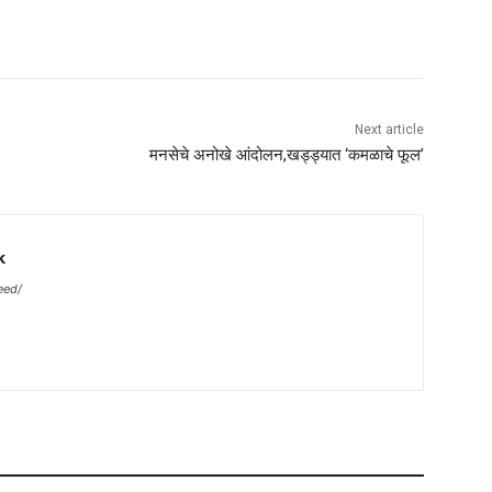
Next article
मनसेचे अनोखे आंदोलन,खड्ड्यात ‘कमळाचे फूल’
k
eed/