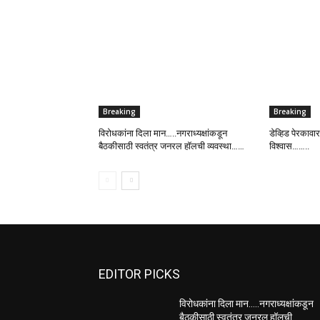
Breaking
Breaking
विरोधकांना दिला मान…..नगराध्यक्षांकडून
डेव्हिड पेरकावार
बैठकीसाठी स्वतंत्र जनरल हॉलची व्यवस्था……
विश्वास……..
EDITOR PICKS
विरोधकांना दिला मान…..नगराध्यक्षांकडून
बैठकीसाठी स्वतंत्र जनरल हॉलची