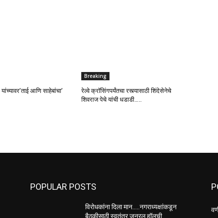
Breaking
 यांच्यावर’ताई आणि साहेबांचा’
रेल्वे क्रॉसिंगपर्यंतचा रस्त्यासाठी शिंदेसेनेचे
शिवराज पेचे यांची धडाडी…..
POPULAR POSTS
P
विरोधकांना दिला मान…..नगराध्यक्षांकडून
वण
बैठकीसाठी स्वतंत्र जनरल हॉलची