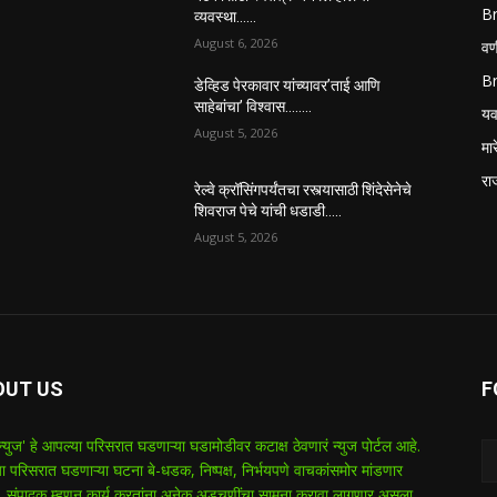
B
व्यवस्था……
August 6, 2026
वणी
B
डेव्हिड पेरकावार यांच्यावर’ताई आणि
साहेबांचा’ विश्वास……..
यव
August 5, 2026
मा
रा
रेल्वे क्रॉसिंगपर्यंतचा रस्त्यासाठी शिंदेसेनेचे
शिवराज पेचे यांची धडाडी…..
August 5, 2026
OUT US
F
 न्युज' हे आपल्या परिसरात घडणाऱ्या घडामोडीवर कटाक्ष ठेवणारं न्युज पोर्टल आहे.
ा परिसरात घडणाऱ्या घटना बे-धडक, निष्पक्ष, निर्भयपणे वाचकांसमोर मांडणार
 संपादक म्हणून कार्य करतांना अनेक अडचणींचा सामना करावा लागणार असला