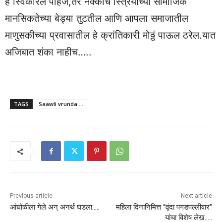
हे स्विकारले पहिजे,तर नक्कीच स्त्रियांच्या सामाजिक
मानसिकतेच्या बेड्या तुटतील आणि आपला समाजातील
माणुसकीच्या प्रवासातील हे क्रांतिकारी मोठ्ठं पाऊल ठरेल.यात
अजिबात शंका नाहीच…..
TAGS
Saawli vrunda....
Previous article
Next article
आंघोळीला गेले अन् अनर्थ घडला…..
महिला दिनानिमित्त “वृंदा पगडपल्लीवार”
यांचा विशेष लेख…..