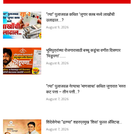
“त्या” पुलाजवळ कथित ‘जुगार क्लब मध्ये लाखोंची
उलाढाल….?
August 9, 2026
भूमिपुत्रांच्या रोजगारासाठी बच्चू कडूंचा वणीत दिसणार
‘भिडूपणा’…….
August 8, 2026
“त्या” पुलाजवळ नेत्याचा ‘माणसाचा’ कथित जुगारात ‘मस्त
कट पत्ता – तीन पत्ती…?
August 7, 2026
शिंदेसेनेचा “ढाण्या” शहरप्रमुख ‘शिवा’ फुल्ल ॲक्टिव्ह…
August 7, 2026