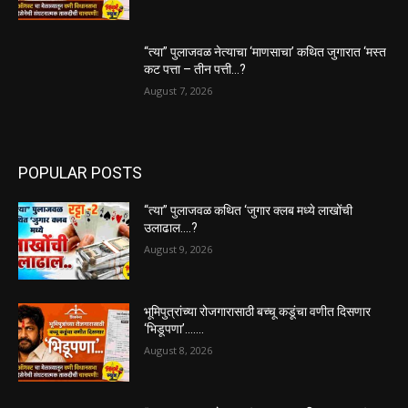
“त्या” पुलाजवळ नेत्याचा ‘माणसाचा’ कथित जुगारात ‘मस्त
कट पत्ता – तीन पत्ती…?
August 7, 2026
POPULAR POSTS
“त्या” पुलाजवळ कथित ‘जुगार क्लब मध्ये लाखोंची
उलाढाल….?
August 9, 2026
भूमिपुत्रांच्या रोजगारासाठी बच्चू कडूंचा वणीत दिसणार
‘भिडूपणा’…….
August 8, 2026