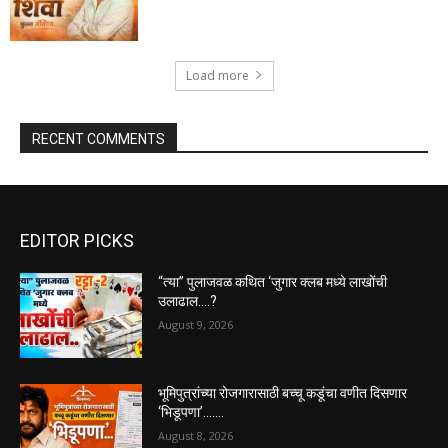
Load more
RECENT COMMENTS
EDITOR PICKS
“त्या” पुलाजवळ कथित ‘जुगार क्लब मध्ये लाखोंची
उलाढाल….?
August 9, 2026
भूमिपुत्रांच्या रोजगारासाठी बच्चू कडूंचा वणीत दिसणार
‘भिडूपणा’…….
August 8, 2026