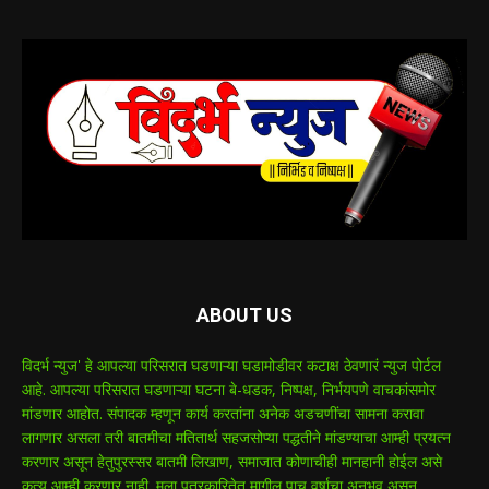
ABOUT US
विदर्भ न्युज' हे आपल्या परिसरात घडणाऱ्या घडामोडीवर कटाक्ष ठेवणारं न्युज पोर्टल
आहे. आपल्या परिसरात घडणाऱ्या घटना बे-धडक, निष्पक्ष, निर्भयपणे वाचकांसमोर
मांडणार आहोत. संपादक म्हणून कार्य करतांना अनेक अडचणींचा सामना करावा
लागणार असला तरी बातमीचा मतितार्थ सहजसोप्या पद्धतीने मांडण्याचा आम्ही प्रयत्न
करणार असून हेतुपुरस्सर बातमी लिखाण, समाजात कोणाचीही मानहानी होईल असे
कृत्य आम्ही करणार नाही. मला पत्रकारितेत मागील पाच वर्षाचा अनुभव असून