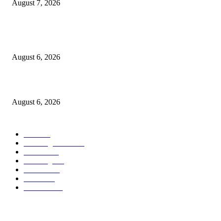
August 7, 2026
९७ लाखाचा दरोडा प्रकरण : शिरपूरचे ठाणेदार मनवर आणि LCB API पेंडकर ठरले कार
‘हिरो’….
August 6, 2026
विरोधकांना दिला मान…..नगराध्यक्षांकडून बैठकीसाठी स्वतंत्र जनरल हॉलची व्यवस्था
August 6, 2026
POPULAR CATEGORY
वणी
1814
Breaking News
954
वणीवार्ता
559
Breaking
267
यवतमाळ
183
मारेगाव
167
राजकारण
135