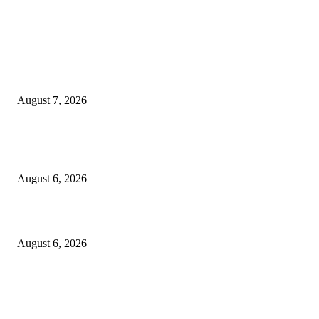
EDITOR PICKS
शिंदेसेनेचा “ढाण्या” शहरप्रमुख ‘शिवा’ फुल्ल ॲक्टिव्ह…
August 7, 2026
९७ लाखाचा दरोडा प्रकरण : शिरपूरचे ठाणेदार मनवर आणि LCB API पेंडकर ठरले कार
‘हिरो’….
August 6, 2026
विरोधकांना दिला मान…..नगराध्यक्षांकडून बैठकीसाठी स्वतंत्र जनरल हॉलची व्यवस्था
August 6, 2026
POPULAR POSTS
शिंदेसेनेचा “ढाण्या” शहरप्रमुख ‘शिवा’ फुल्ल ॲक्टिव्ह…