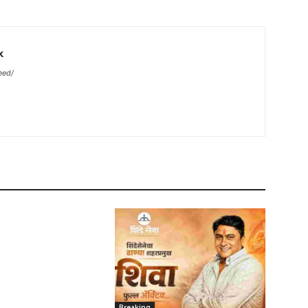
k
eed/
Breaking