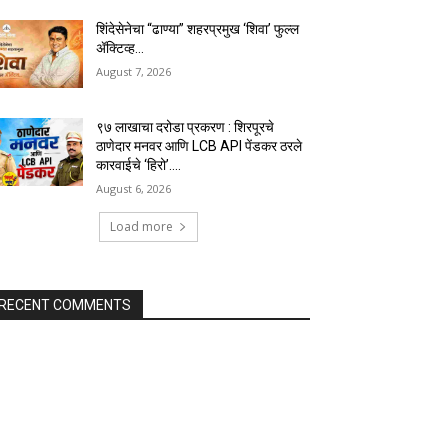
शिंदेसेनेचा “ढाण्या” शहरप्रमुख ‘शिवा’ फुल्ल
ॲक्टिव्ह…
August 7, 2026
९७ लाखाचा दरोडा प्रकरण : शिरपूरचे
ठाणेदार मनवर आणि LCB API पेंडकर ठरले
कारवाईचे ‘हिरो’….
August 6, 2026
Load more
RECENT COMMENTS