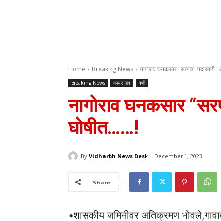
Home
Breaking News
नागोराव घनकसार "सरपंच" पदासाठी "अपा
Breaking News
कायर गाव
वणी
नागोराव घनकसार “सरप
घोषीत……!
By
Vidharbh News Desk
December 1, 2023
Share
•शासकीय जमिनीवर अतिक्रमण भोवले,गा