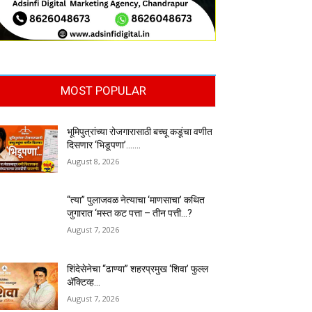
MOST POPULAR
भूमिपुत्रांच्या रोजगारासाठी बच्चू कडूंचा वणीत
दिसणार ‘भिडूपणा’…….
August 8, 2026
“त्या” पुलाजवळ नेत्याचा ‘माणसाचा’ कथित
जुगारात ‘मस्त कट पत्ता – तीन पत्ती…?
August 7, 2026
शिंदेसेनेचा “ढाण्या” शहरप्रमुख ‘शिवा’ फुल्ल
ॲक्टिव्ह…
August 7, 2026