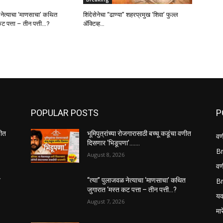
 नेत्याचा ‘माणसाचा’ कथित
शिंदेसेनेचा “ढाण्या” शहरप्रमुख ‘शिवा’ फुल्ल
ट पत्ता – तीन पत्ती…?
ॲक्टिव्ह…
POPULAR POSTS
P
णीत
भूमिपुत्रांच्या रोजगारासाठी बच्चू कडूंचा वणीत
वण
दिसणार ‘भिडूपणा’…….
B
August 8, 2026
वणी
B
त
“त्या” पुलाजवळ नेत्याचा ‘माणसाचा’ कथित
जुगारात ‘मस्त कट पत्ता – तीन पत्ती…?
यव
August 7, 2026
मा