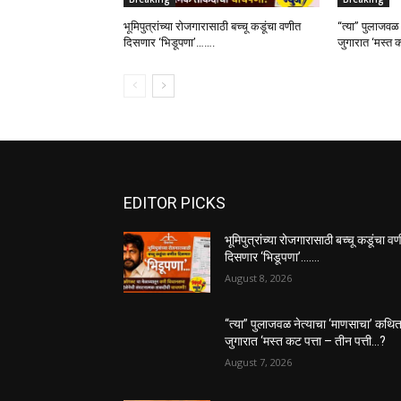
भूमिपुत्रांच्या रोजगारासाठी बच्चू कडूंचा वणीत
“त्या” पुलाजवळ
दिसणार ‘भिडूपणा’…….
जुगारात ‘मस्त क
EDITOR PICKS
भूमिपुत्रांच्या रोजगारासाठी बच्चू कडूंचा व
दिसणार ‘भिडूपणा’…….
August 8, 2026
“त्या” पुलाजवळ नेत्याचा ‘माणसाचा’ कथि
जुगारात ‘मस्त कट पत्ता – तीन पत्ती…?
August 7, 2026