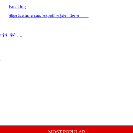
Breaking
डेव्हिड पेरकावार यांच्यावर’ताई आणि साहेबांचा’ विश्वास……..
वाईचे ‘हिरो’….
…
MOST POPULAR