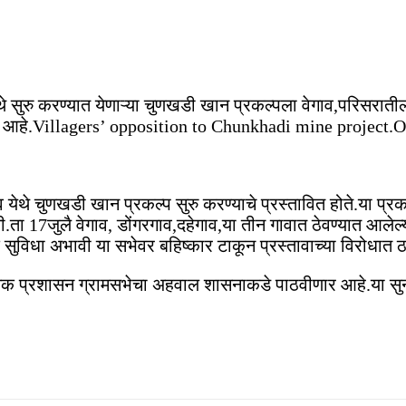
 सुरु करण्यात येणाऱ्या चुणखडी खान प्रकल्पला वेगाव,परिसरातील
ा आहे.Villagers’ opposition to Chunkhadi mine project.Off
 येथे चुणखडी खान प्रकल्प सुरु करण्याचे प्रस्तावित होते.या प्र
ोती.ता 17जुलै वेगाव, डोंगरगाव,दहेगाव,या तीन गावात ठेवण्यात आल
िक सुविधा अभावी या सभेवर बहिष्कार टाकून प्रस्तावाच्या विरोधा
थानिक प्रशासन ग्रामसभेचा अहवाल शासनाकडे पाठवीणार आहे.या स