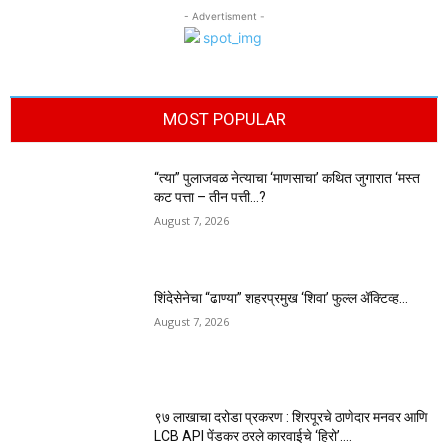
- Advertisment -
MOST POPULAR
“त्या” पुलाजवळ नेत्याचा ‘माणसाचा’ कथित जुगारात ‘मस्त
कट पत्ता – तीन पत्ती…?
August 7, 2026
शिंदेसेनेचा “ढाण्या” शहरप्रमुख ‘शिवा’ फुल्ल ॲक्टिव्ह…
August 7, 2026
९७ लाखाचा दरोडा प्रकरण : शिरपूरचे ठाणेदार मनवर आणि
LCB API पेंडकर ठरले कारवाईचे ‘हिरो’….