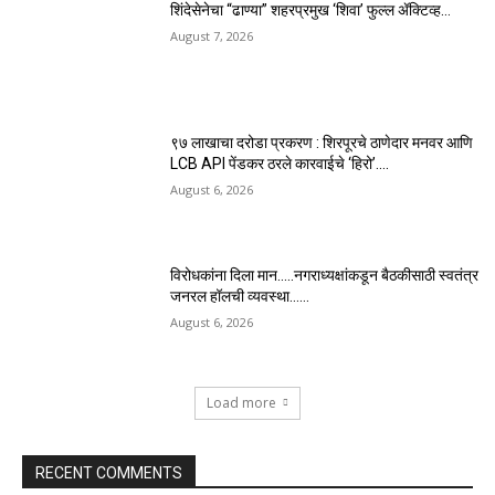
शिंदेसेनेचा “ढाण्या” शहरप्रमुख ‘शिवा’ फुल्ल ॲक्टिव्ह…
August 7, 2026
९७ लाखाचा दरोडा प्रकरण : शिरपूरचे ठाणेदार मनवर आणि
LCB API पेंडकर ठरले कारवाईचे ‘हिरो’….
August 6, 2026
विरोधकांना दिला मान…..नगराध्यक्षांकडून बैठकीसाठी स्वतंत्र
जनरल हॉलची व्यवस्था……
August 6, 2026
Load more
RECENT COMMENTS