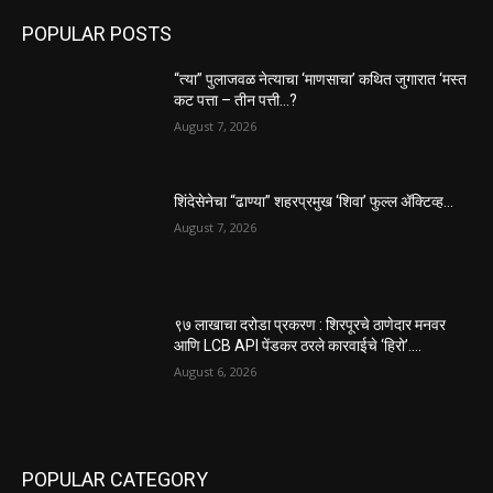
POPULAR POSTS
“त्या” पुलाजवळ नेत्याचा ‘माणसाचा’ कथित जुगारात ‘मस्त
कट पत्ता – तीन पत्ती…?
August 7, 2026
शिंदेसेनेचा “ढाण्या” शहरप्रमुख ‘शिवा’ फुल्ल ॲक्टिव्ह…
August 7, 2026
९७ लाखाचा दरोडा प्रकरण : शिरपूरचे ठाणेदार मनवर
आणि LCB API पेंडकर ठरले कारवाईचे ‘हिरो’….
August 6, 2026
POPULAR CATEGORY