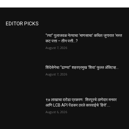
EDITOR PICKS
“त्या” पुलाजवळ नेत्याचा ‘माणसाचा’ कथित जुगारात ‘मस्त
कट पत्ता – तीन पत्ती…?
August 7, 2026
शिंदेसेनेचा “ढाण्या” शहरप्रमुख ‘शिवा’ फुल्ल ॲक्टिव्ह…
August 7, 2026
९७ लाखाचा दरोडा प्रकरण : शिरपूरचे ठाणेदार मनवर
आणि LCB API पेंडकर ठरले कारवाईचे ‘हिरो’….
August 6, 2026