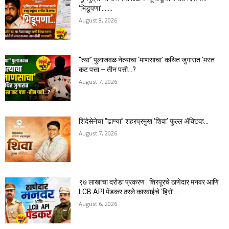
‘भिडूपणा’…….
August 8, 2026
“त्या” पुलाजवळ नेत्याचा ‘माणसाचा’ कथित जुगारात ‘मस्त
कट पत्ता – तीन पत्ती…?
August 7, 2026
शिंदेसेनेचा “ढाण्या” शहरप्रमुख ‘शिवा’ फुल्ल ॲक्टिव्ह…
August 7, 2026
९७ लाखाचा दरोडा प्रकरण : शिरपूरचे ठाणेदार मनवर आणि
LCB API पेंडकर ठरले कारवाईचे ‘हिरो’….
August 6, 2026