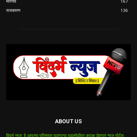
मारेगाव
167
राजकारण
136
ABOUT US
विदर्भ न्युज' हे आपल्या परिसरात घडणाऱ्या घडामोडीवर कटाक्ष ठेवणारं न्युज पोर्टल