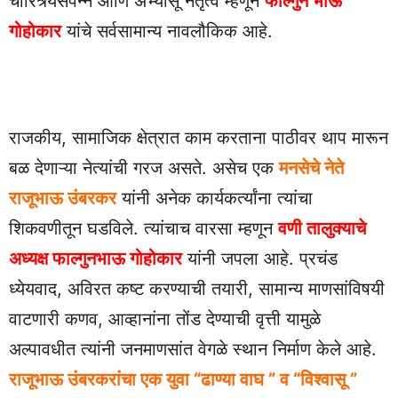
चारित्र्यसंपन्न आणि अभ्यासू नेतृत्व म्हणून
फाल्गुन भाऊ
गोहोकार
यांचे सर्वसामान्य नावलौकिक आहे.
राजकीय, सामाजिक क्षेत्रात काम करताना पाठीवर थाप मारून
बळ देणाऱ्या नेत्यांची गरज असते. असेच एक
मनसेचे नेते
राजूभाऊ उंबरकर
यांनी अनेक कार्यकर्त्यांना त्यांचा
शिकवणीतून घडविले. त्यांचाच वारसा म्हणून
वणी तालुक्याचे
अध्यक्ष फाल्गुनभाऊ गोहोकार
यांनी जपला आहे. प्रचंड
ध्येयवाद, अविरत कष्ट करण्याची तयारी, सामान्य माणसांविषयी
वाटणारी कणव, आव्हानांना तोंड देण्याची वृत्ती यामुळे
अल्पावधीत त्यांनी जनमाणसांत वेगळे स्थान निर्माण केले आहे.
राजूभाऊ उंबरकरांचा एक युवा “ढाण्या वाघ ” व “विश्वासू ”