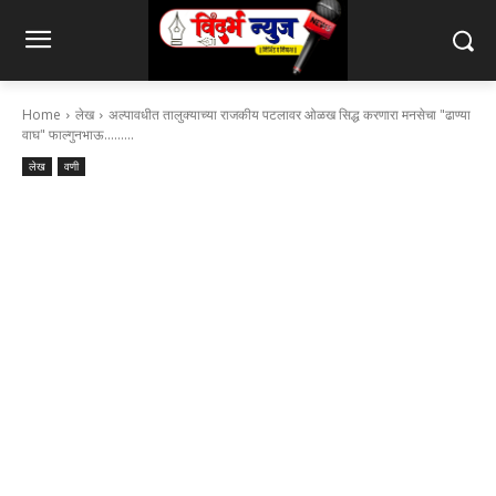
Home
लेख
अल्पावधीत तालुक्याच्या राजकीय पटलावर ओळख सिद्ध करणारा मनसेचा "ढाण्या
वाघ" फाल्गुनभाऊ.........
लेख
वणी