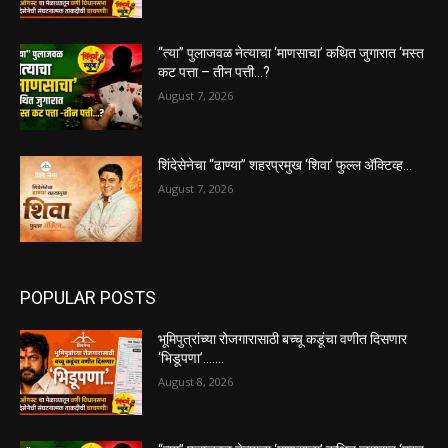
“त्या” पुलाजवळ नेत्याचा ‘माणसाचा’ कथित जुगारात ‘मस्त
कट पत्ता – तीन पत्ती…?
August 7, 2026
शिंदेसेनेचा “ढाण्या” शहरप्रमुख ‘शिवा’ फुल्ल ॲक्टिव्ह…
August 7, 2026
POPULAR POSTS
भूमिपुत्रांच्या रोजगारासाठी बच्चू कडूंचा वणीत दिसणार
‘भिडूपणा’…….
August 8, 2026