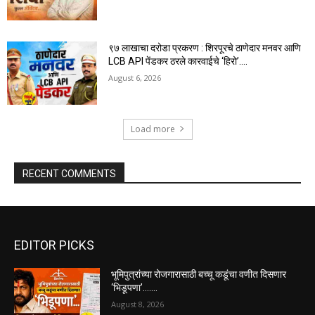
९७ लाखाचा दरोडा प्रकरण : शिरपूरचे ठाणेदार मनवर आणि
LCB API पेंडकर ठरले कारवाईचे ‘हिरो’….
August 6, 2026
Load more
RECENT COMMENTS
EDITOR PICKS
भूमिपुत्रांच्या रोजगारासाठी बच्चू कडूंचा वणीत दिसणार
‘भिडूपणा’…….
August 8, 2026