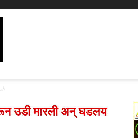
..!
रून उडी मारली अन् घडलय