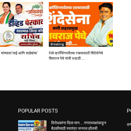
Breaking
 यांच्यावर’ताई आणि साहेबांचा’
रेल्वे क्रॉसिंगपर्यंतचा रस्त्यासाठी शिंदेसेनेचे
शिवराज पेचे यांची धडाडी…..
POPULAR POSTS
P
विरोधकांना दिला मान…..नगराध्यक्षांकडून
वण
बैठकीसाठी स्वतंत्र जनरल हॉलची