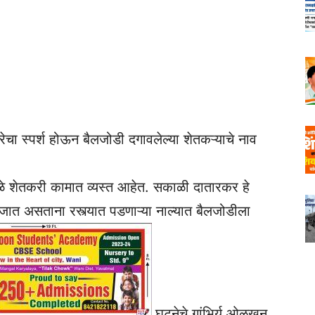
ारेचा स्पर्श होऊन बैलजोडी दगावलेल्या शेतकऱ्याचे नाव
मुळे शेतकरी कामात व्यस्त आहेत. सकाळी दातारकर हे
ात असताना रस्त्यात पडणाऱ्या नाल्यात बैलजोडीला
घटनेचे गांभिर्य ओळखून