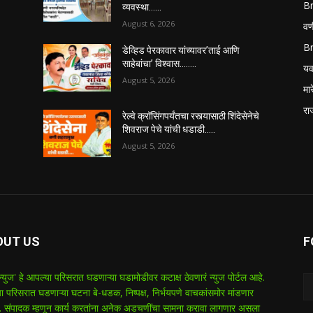
B
व्यवस्था……
August 6, 2026
वणी
B
डेव्हिड पेरकावार यांच्यावर’ताई आणि
साहेबांचा’ विश्वास……..
यव
August 5, 2026
मा
रा
रेल्वे क्रॉसिंगपर्यंतचा रस्त्यासाठी शिंदेसेनेचे
शिवराज पेचे यांची धडाडी…..
August 5, 2026
OUT US
F
 न्युज' हे आपल्या परिसरात घडणाऱ्या घडामोडीवर कटाक्ष ठेवणारं न्युज पोर्टल आहे.
ा परिसरात घडणाऱ्या घटना बे-धडक, निष्पक्ष, निर्भयपणे वाचकांसमोर मांडणार
 संपादक म्हणून कार्य करतांना अनेक अडचणींचा सामना करावा लागणार असला