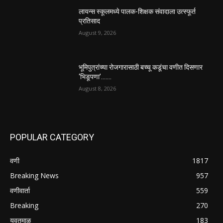
लायन्स स्कूलमध्ये पालक-शिक्षक संवादाला उत्स्फूर्त
प्रतिसाद
August 9, 2026
भूमिपुत्रांच्या रोजगारासाठी बच्चू कडूंचा वणीत दिसणार
‘भिडूपणा’…….
August 8, 2026
POPULAR CATEGORY
वणी
1817
Breaking News
957
वणीवार्ता
559
Breaking
270
यवतमाळ
183