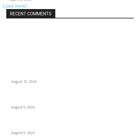
Load more
RECENT COMMENTS
EDITOR PICKS
वणी–आदिलाबाद ‘लालपरी’ला धक्क्याचा ‘आधार’….
August 10, 2026
राजूर में 5 संदिग्ध महिलाओं से मचा हड़कंप…..
August 9, 2026
लायन्स स्कूलमध्ये पालक-शिक्षक संवादाला उत्स्फूर्त प्रतिसाद
August 9, 2026