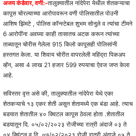
अजय कंडेवार, वणी:-
तालुक्यातील नांदेपेरा येथील शेतकऱ्याचा
कापूस चोरल्याच्या आरोपावरून वणी पोलिसातील पोउनी
आशिष झिंमटे , पोलिस कॉन्स्टेबल शुभम सोनुले व त्यांचा टीमने
6 आरोपींना अवघ्या काही तासातच अटक करून त्यांच्या
ताब्यातून चोरीस गेलेला 915 किलो कापूसही पोलिसांनी
हस्तगत केला. या शिवाय चोरीत वापरलेली महिंद्रा पिकअप
व्हॅन, असा 4 लाख 21 हजार 599 रुपयाचा ऐवज जप्त केला
आहे.
सविस्तर वृत्त असे की, तालुक्यातील नांदेपेरा येथे एका
शेतकऱ्याचे १३ एकर शेती असुन शेतामध्ये एक बंडा आहे. त्याच
बडयात शेतातील ४० क्विटल कापूस ठेवला होता .शेतातील
बडयातून दि. ०५/०२/२०२३ रोजीच्या रात्री अंदाजे ०३ ते
०४ क्विंटल व दि. ०७/०२/२०२३ रोजी रात्री अंदाजे ०५ ते