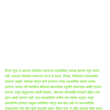
मारेगाव
167
राजकारण
136
ABOUT US
विदर्भ न्युज' हे आपल्या परिसरात घडणाऱ्या घडामोडीवर कटाक्ष ठेवणारं न्युज पोर्टल
आहे. आपल्या परिसरात घडणाऱ्या घटना बे-धडक, निष्पक्ष, निर्भयपणे वाचकांसमोर
मांडणार आहोत. संपादक म्हणून कार्य करतांना अनेक अडचणींचा सामना करावा
लागणार असला तरी बातमीचा मतितार्थ सहजसोप्या पद्धतीने मांडण्याचा आम्ही प्रयत्न
करणार असून हेतुपुरस्सर बातमी लिखाण, समाजात कोणाचीही मानहानी होईल असे
कृत्य आम्ही करणार नाही. मला पत्रकारितेत मागील पाच वर्षाचा अनुभव असून
आघाडीच्या वृत्तपत्र समूहात बातमीदार म्हणून काम केले आहे तर सध्यस्थीतीत
वाचकवर्गाचं प्रेम हीच खरी उपलब्धी असून 'विदर्भ न्युज' हे सदैव आपल्या सेवेत तत्पर