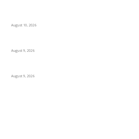
POPULAR POSTS
वणी–आदिलाबाद ‘लालपरी’ला धक्क्याचा ‘आधार’….
August 10, 2026
राजूर में 5 संदिग्ध महिलाओं से मचा हड़कंप…..
August 9, 2026
लायन्स स्कूलमध्ये पालक-शिक्षक संवादाला उत्स्फूर्त प्रतिसाद
August 9, 2026
POPULAR CATEGORY
वणी
1818
Breaking News
958
वणीवार्ता
559
Breaking
271
यवतमाळ
183