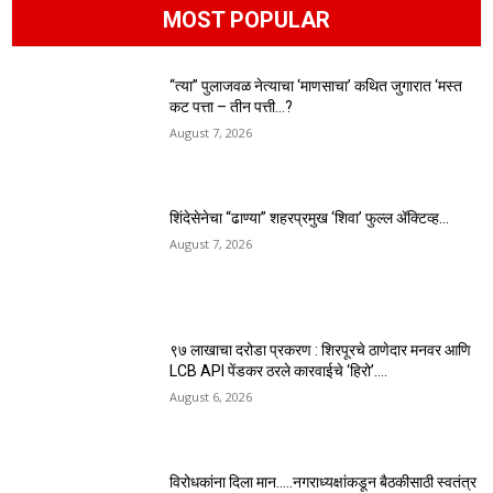
MOST POPULAR
“त्या” पुलाजवळ नेत्याचा ‘माणसाचा’ कथित जुगारात ‘मस्त
कट पत्ता – तीन पत्ती…?
August 7, 2026
शिंदेसेनेचा “ढाण्या” शहरप्रमुख ‘शिवा’ फुल्ल ॲक्टिव्ह…
August 7, 2026
९७ लाखाचा दरोडा प्रकरण : शिरपूरचे ठाणेदार मनवर आणि
LCB API पेंडकर ठरले कारवाईचे ‘हिरो’….
August 6, 2026
विरोधकांना दिला मान…..नगराध्यक्षांकडून बैठकीसाठी स्वतंत्र