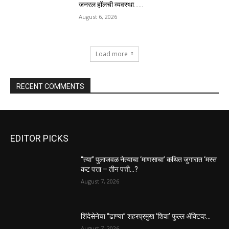
जनरल हॉलची व्यवस्था……
August 6, 2026
Load more
RECENT COMMENTS
EDITOR PICKS
“त्या” पुलाजवळ नेत्याचा ‘माणसाचा’ कथित जुगारात ‘मस्त
कट पत्ता – तीन पत्ती…?
August 7, 2026
शिंदेसेनेचा “ढाण्या” शहरप्रमुख ‘शिवा’ फुल्ल ॲक्टिव्ह…
August 7, 2026