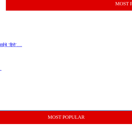
MOST 
वाईचे ‘हिरो’….
…
MOST POPULAR