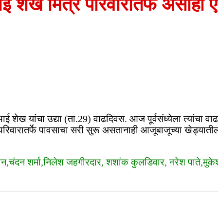
रभाई शेख मित्र परिवारातर्फे असा
भाई शेख यांचा उद्या (ता.29) वाढदिवस. आज पूर्वसंध्येला त्यांचा
परिवारातर्फे पावसाचा सरी सुरू असतानाही आजूबाजूच्या खेड्यात
,चंदन शर्मा,निलेश जहगीरदार, शशांक कुलडिवार, नरेश पाते,मुकेश