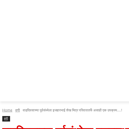
Home
वणी
वाढदिवसाच्या पूर्वसंध्येला इजहारभाई शेख मित्र परिवारातर्फे असाही एक उपक्रम.....!
वणी