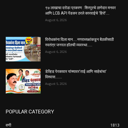
९७ लाखाचा दरोडा प्रकरण : शिरपूरचे ठाणेदार मनवर
आणि LCB API पेंडकर ठरले कारवाईचे ‘हिरो’….
August 6, 2026
विरोधकांना दिला मान…..नगराध्यक्षांकडून बैठकीसाठी
स्वतंत्र जनरल हॉलची व्यवस्था……
August 6, 2026
डेव्हिड पेरकावार यांच्यावर’ताई आणि साहेबांचा’
विश्वास……..
August 5, 2026
POPULAR CATEGORY
वणी
1813