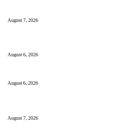
शिंदेसेनेचा “ढाण्या” शहरप्रमुख ‘शिवा’ फुल्ल ॲक्टिव्ह…
August 7, 2026
९७ लाखाचा दरोडा प्रकरण : शिरपूरचे ठाणेदार मनवर आणि LCB API पेंडकर ठरले कार
‘हिरो’….
August 6, 2026
विरोधकांना दिला मान…..नगराध्यक्षांकडून बैठकीसाठी स्वतंत्र जनरल हॉलची व्यवस्था
August 6, 2026
POPULAR POSTS
शिंदेसेनेचा “ढाण्या” शहरप्रमुख ‘शिवा’ फुल्ल ॲक्टिव्ह…
August 7, 2026
९७ लाखाचा दरोडा प्रकरण : शिरपूरचे ठाणेदार मनवर आणि LCB API पेंडकर ठरले कार