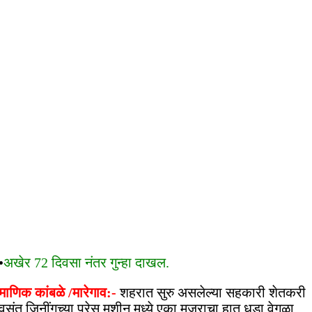
•
अखेर 72 दिवसा नंतर गुन्हा दाखल.
माणिक कांबळे /मारेगाव:-
शहरात सुरु असलेल्या सहकारी शेतकरी
वसंत जिनींगच्या प्रेस मशीन मध्ये एका मजुराचा हात धडा वेगळा