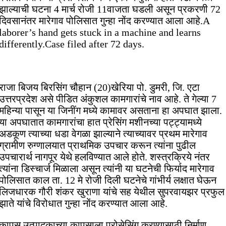
झाल्याची घटना 4 मार्च रोजी 11वाजता घडली असून प्रकरणी 72
दिवसानंतर मारेगाव पोलिसात गुन्हा नोंद करण्यात आला आहे.A
laborer’s hand gets stuck in a machine and learns
differently.Case filed after 72 days.
राजा बिजय बिरसिंग चौहान (20)खेरिया पो. डुमरी, जि. एटा
उत्तरप्रदेश असे पीडित अंकुशल कामगारांचे नाव आहे. ते गेल्या 7
महिन्या पासून या जिनींग मध्ये कामावर असताना हा अपघात झाला.
या अपघातात कामगारांचा हात प्रेसिंग मशीनच्या पट्ट्यामध्ये
अडकूण त्याच्या धडा वेगळा झाल्याने त्याच्यावर प्रथम मारेगाव
ग्रामीण रुग्णालयात प्राथमिक उपचार करून त्यांना पुढील
उपचारार्थ नागपूर येथे हलविण्यात आले होते. शस्त्रक्रिये नंतर
त्यांना डिस्चार्ज मिळाला असून त्यांनी या घटनेची फिर्याद मारेगाव
पोलिसात काल ता. 12 मे रोजी दिली घटनेचे गांभीर्य लक्षात घेऊन
लिजधारक गौरी शंकर खुराणा यांचे सह येथील सुपरवायझर प्रफुल
झाते यांचे विरोधात गुन्हा नोंद करण्यात आला आहे.
कापूस उत्पादकाच्या कापसाला प्रोसेसिंग करण्यासाठी निर्माण