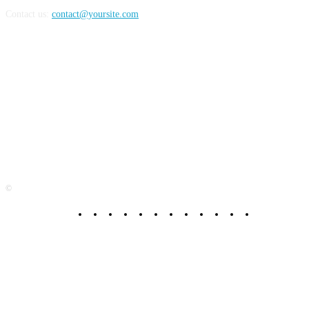
Contact us:
contact@yoursite.com
FOLLOW US
©