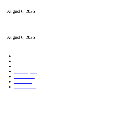
‘हिरो’….
August 6, 2026
विरोधकांना दिला मान…..नगराध्यक्षांकडून बैठकीसाठी स्वतंत्र जनरल हॉलची व्यवस्था
August 6, 2026
POPULAR CATEGORY
वणी
1814
Breaking News
954
वणीवार्ता
559
Breaking
267
यवतमाळ
183
मारेगाव
167
राजकारण
135