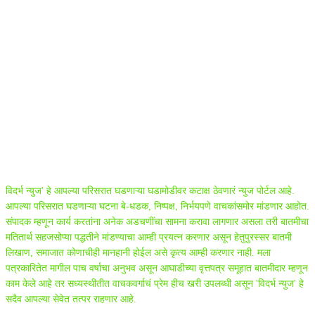
ABOUT US
विदर्भ न्युज' हे आपल्या परिसरात घडणाऱ्या घडामोडीवर कटाक्ष ठेवणारं न्युज पोर्टल आहे.
आपल्या परिसरात घडणाऱ्या घटना बे-धडक, निष्पक्ष, निर्भयपणे वाचकांसमोर मांडणार आहोत.
संपादक म्हणून कार्य करतांना अनेक अडचणींचा सामना करावा लागणार असला तरी बातमीचा
मतितार्थ सहजसोप्या पद्धतीने मांडण्याचा आम्ही प्रयत्न करणार असून हेतुपुरस्सर बातमी
लिखाण, समाजात कोणाचीही मानहानी होईल असे कृत्य आम्ही करणार नाही. मला
पत्रकारितेत मागील पाच वर्षाचा अनुभव असून आघाडीच्या वृत्तपत्र समूहात बातमीदार म्हणून
काम केले आहे तर सध्यस्थीतीत वाचकवर्गाचं प्रेम हीच खरी उपलब्धी असून 'विदर्भ न्युज' हे
सदैव आपल्या सेवेत तत्पर राहणार आहे.