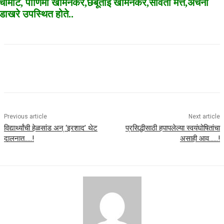
चामाटे, पोर्णिमा खामनकर,छबूताई खामनकर,सविता मत्ते,अर्चना
डाखरे उपस्थित होते..
Previous article
Next article
विद्यार्थ्यांची हेळसांड अन् ‘इरशाद’ थेट
प्रसिद्धीसाठी हपापलेल्या स्वयंघोषितांचा
दालनात…..!
असाही आव……!