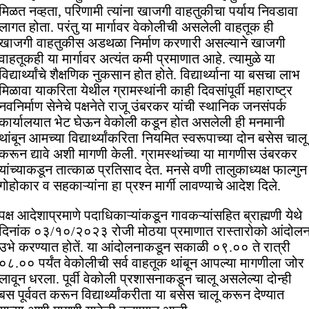
मिळत नव्हता, परिणामी त्यांना खाजगी वाहतुकीचा पर्याय निवडावा
लागत होता. परंतु या मार्गावर वेकोलीची असलेली वाहतूक ही
खाजगी वाहतुकीस अडथळा निर्माण करणारी असल्याने खाजगी
वाहतूकही या मार्गावर अत्यंत कमी प्रमाणात आहे. त्यामुळे या
विद्यार्थ्यांचे शैक्षणिक नुकसान होत होते. विद्यार्थ्याना या बसचा लाभ
मिळावा याकरिता येथील ग्रामस्थांनी काही दिवसांपूर्वी महाराष्ट्र
नवनिर्माण सेनेचे पक्षनेते राजू उंबरकर यांची स्थानिक जनसंपर्क
कार्यालयात भेट घेऊन वेकोली कडून होत असलेली ही मनमानी
थांबून आमच्या विद्यार्थ्यांकरिता नियमित स्वरूपाच्या दोन बसेस चालू
करून द्यावे अशी मागणी केली. ग्रामस्थांच्या या मागणीस उंबरकर
यांच्याकडून तात्काळ प्रतिसाद देत. मनसे वणी तालुकाध्यक्ष फाल्गुन
गोहोकार व सहकाऱ्यांना हा प्रश्न मार्गी लावण्याचे आदेश दिले.
पक्ष आदेशाप्रमाणे पदाधिकाऱ्यांकडून गावकऱ्यांसहित ब्राह्मणी येथे
दिनांक ०३/१०/२०२३ रोजी मोठया प्रमाणात रास्तारोको आंदोल
उभे करण्यात होतें. या आंदोलनाकडून सकाळी ०९.०० ते रात्री
०८.०० पर्यंत वेकोलीची सर्व वाहतूक थांबून आपल्या मागणीला जोर
लावून धरला. पूर्वी वेकोली प्रशासनाकडून चालू असलेल्या दोन्ही
बस पूर्ववत करून विद्यार्थ्यांकरीता या बसेस चालू करून देण्यात