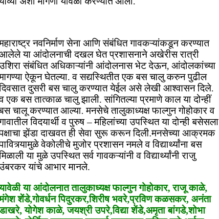
याव्या अशी मागणी यावेळी करण्यात आली.
महाराष्ट्र नवनिर्माण सेना आणि संबंधित गावकऱ्यांकडून करण्यात
आलेले या आंदोलनाची दखल घेत प्रशासनाने अखेरीस रात्री
उशिरा संबंधित अधिकाऱ्यांनी आंदोलनास भेट देऊन, आंदोलकांच्या
मागण्या ऐकून घेतल्या. व सद्यस्थितीत एक बस चालु करुन पुढील
दिवसात दुसरी बस चालु करण्यात येईल असे लेखी आश्वासन दिले.
व एक बस तात्काळ चालु झाली. सांगितल्या प्रमाणे काल या दोन्हीं
बस चालू करण्यात आल्या. मनसेचे तालुकाध्यक्ष फाल्गुन गोहोकार व
गावातील विदयार्थी व पुरुष – महिलांच्या उपस्थित या दोन्ही बसेसला
पक्षाचा झेंडा दाखवत ही सेवा सुरू करून दिली.मनसेच्या आक्रमक
पावित्र्यामुळे वेकोलीचे मुजोर प्रशासन नमले व विद्यार्थ्यांना बस
मिळाली या मुळे उपस्थित सर्व गावकऱ्यांनी व विद्यार्थ्यांनी राजु
उंबरकर यांचे आभार मानले.
यावेळी या आंदोलनात तालुकाध्यक्ष फाल्गुन गोहोकार, राजू काळे,
मंगेश शेंडे,गोवर्धन पिदुरकर,शिरीष भवरे,प्रविण कळसकर, अनंता
डाखरे, योगेश काळे, जयश्री उपरे,विद्या शेंडे,अमृता बांगडे,शोभा