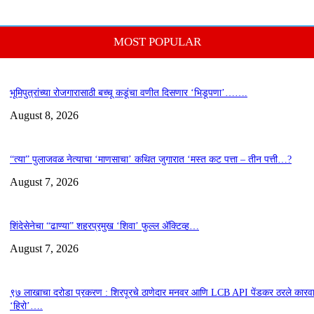
MOST POPULAR
भूमिपुत्रांच्या रोजगारासाठी बच्चू कडूंचा वणीत दिसणार ‘भिडूपणा’…….
August 8, 2026
“त्या” पुलाजवळ नेत्याचा ‘माणसाचा’ कथित जुगारात ‘मस्त कट पत्ता – तीन पत्ती…?
August 7, 2026
शिंदेसेनेचा “ढाण्या” शहरप्रमुख ‘शिवा’ फुल्ल ॲक्टिव्ह…
August 7, 2026
९७ लाखाचा दरोडा प्रकरण : शिरपूरचे ठाणेदार मनवर आणि LCB API पेंडकर ठरले कारवा
‘हिरो’….