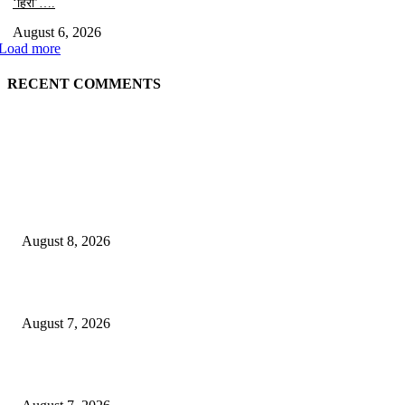
‘हिरो’….
August 6, 2026
Load more
RECENT COMMENTS
EDITOR PICKS
भूमिपुत्रांच्या रोजगारासाठी बच्चू कडूंचा वणीत दिसणार ‘भिडूपणा’…….
August 8, 2026
“त्या” पुलाजवळ नेत्याचा ‘माणसाचा’ कथित जुगारात ‘मस्त कट पत्ता – तीन पत्ती…?
August 7, 2026
शिंदेसेनेचा “ढाण्या” शहरप्रमुख ‘शिवा’ फुल्ल ॲक्टिव्ह…