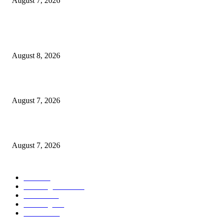
August 7, 2026
POPULAR POSTS
भूमिपुत्रांच्या रोजगारासाठी बच्चू कडूंचा वणीत दिसणार ‘भिडूपणा’…….
August 8, 2026
“त्या” पुलाजवळ नेत्याचा ‘माणसाचा’ कथित जुगारात ‘मस्त कट पत्ता – तीन पत्ती…?
August 7, 2026
शिंदेसेनेचा “ढाण्या” शहरप्रमुख ‘शिवा’ फुल्ल ॲक्टिव्ह…
August 7, 2026
POPULAR CATEGORY
वणी
1815
Breaking News
956
वणीवार्ता
559
Breaking
269
यवतमाळ
183