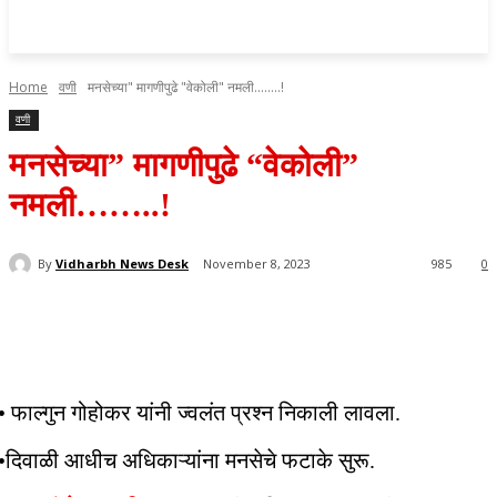
Home
वणी
मनसेच्या" मागणीपुढे "वेकोली" नमली........!
वणी
मनसेच्या” मागणीपुढे “वेकोली”
नमली……..!
By
Vidharbh News Desk
November 8, 2023
985
0
• फाल्गुन गोहोकर यांनी ज्वलंत प्रश्न निकाली लावला.
•दिवाळी आधीच अधिकाऱ्यांना मनसेचे फटाके सुरू.