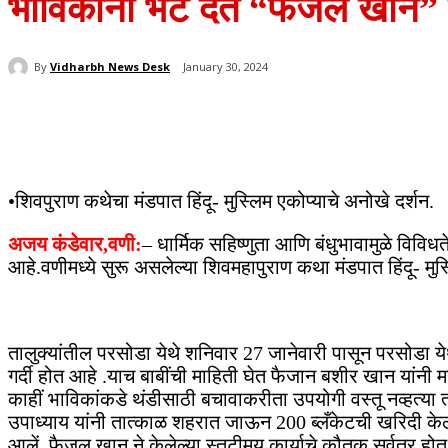
भाविकांना भेट देत “फैजल खान” न
By
Vidharbh News Desk
January 30, 2024
Share
•शिवपुराण कथेचा मंडपात हिंदू- मुस्लिम एकोप्याचे अनोखे दर्शन.
अजय कंडेवार,वणी:
– धार्मिक सहिष्णुता आणि बंधुभावामुळे विविध
आहे.वणीमध्ये सुरू असलेल्या शिवमहापुराण कथा मंडपात हिंदू- 
तालुक्यांतील परसोडा येथे शनिवार 27 जानेवारी पासून परसोडा 
गर्दी होत आहे .याच बाबींची माहिती घेत फैजान बशीर खान यांनी 
काहीं भाविकांकडे थंडीसाठी बचावाकरीता उपयोगी वस्तू नव्हत्य
उपाध्याय यांनी तात्काळ शहरात जाऊन 200 ब्लँकेटची खरिदी केली 
आलें. फैजल खान ने केलेल्या स्तुटीमय कार्याचे कौतुक सर्वत्र हो