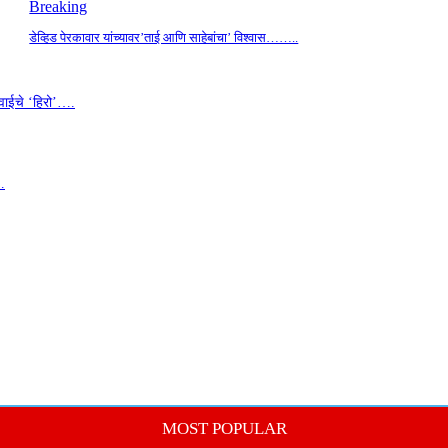
Breaking
डेव्हिड पेरकावार यांच्यावर’ताई आणि साहेबांचा’ विश्वास……..
वाईचे ‘हिरो’….
…
MOST POPULAR