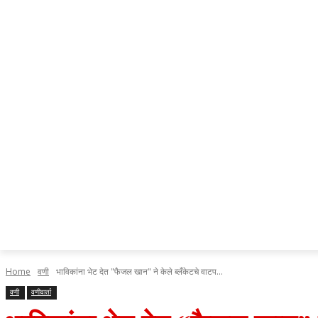
Home
वणी
भाविकांना भेट देत "फैजल खान" ने केले ब्लँकेटचे वाटप...
वणी
वणीवार्ता