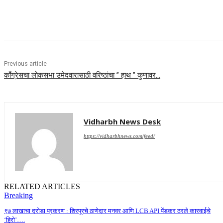
Share
Previous article
काँग्रेसचा लोकसभा उमेदवारासाठी वरिष्ठांचा ” हाथ ” कुणावर…
Vidharbh News Desk
https://vidharbhnews.com/feed/
RELATED ARTICLES
Breaking
९७ लाखाचा दरोडा प्रकरण : शिरपूरचे ठाणेदार मनवर आणि LCB API पेंडकर ठरले कारवाईचे
‘हिरो’….