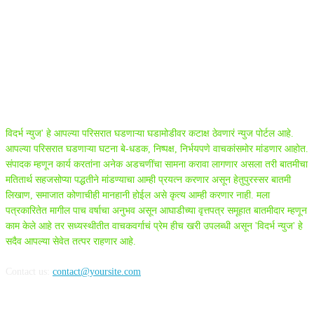
ABOUT US
विदर्भ न्युज' हे आपल्या परिसरात घडणाऱ्या घडामोडीवर कटाक्ष ठेवणारं न्युज पोर्टल आहे.
आपल्या परिसरात घडणाऱ्या घटना बे-धडक, निष्पक्ष, निर्भयपणे वाचकांसमोर मांडणार आहोत.
संपादक म्हणून कार्य करतांना अनेक अडचणींचा सामना करावा लागणार असला तरी बातमीचा
मतितार्थ सहजसोप्या पद्धतीने मांडण्याचा आम्ही प्रयत्न करणार असून हेतुपुरस्सर बातमी
लिखाण, समाजात कोणाचीही मानहानी होईल असे कृत्य आम्ही करणार नाही. मला
पत्रकारितेत मागील पाच वर्षाचा अनुभव असून आघाडीच्या वृत्तपत्र समूहात बातमीदार म्हणून
काम केले आहे तर सध्यस्थीतीत वाचकवर्गाचं प्रेम हीच खरी उपलब्धी असून 'विदर्भ न्युज' हे
सदैव आपल्या सेवेत तत्पर राहणार आहे.
Contact us:
contact@yoursite.com