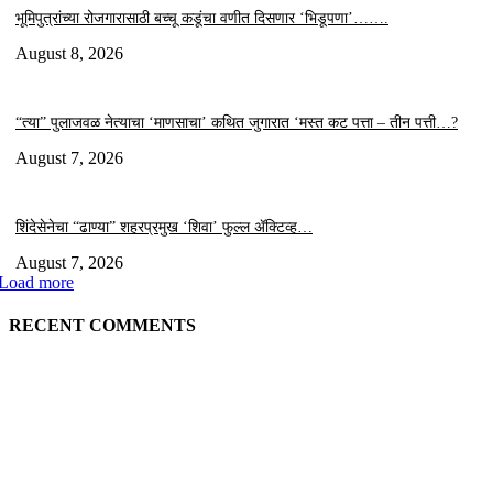
भूमिपुत्रांच्या रोजगारासाठी बच्चू कडूंचा वणीत दिसणार ‘भिडूपणा’…….
August 8, 2026
“त्या” पुलाजवळ नेत्याचा ‘माणसाचा’ कथित जुगारात ‘मस्त कट पत्ता – तीन पत्ती…?
August 7, 2026
शिंदेसेनेचा “ढाण्या” शहरप्रमुख ‘शिवा’ फुल्ल ॲक्टिव्ह…
August 7, 2026
Load more
RECENT COMMENTS
EDITOR PICKS
लायन्स स्कूलमध्ये पालक-शिक्षक संवादाला उत्स्फूर्त प्रतिसाद