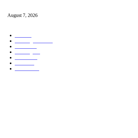
“त्या” पुलाजवळ नेत्याचा ‘माणसाचा’ कथित जुगारात ‘मस्त कट पत्ता – तीन पत्ती…?
August 7, 2026
POPULAR CATEGORY
वणी
1816
Breaking News
956
वणीवार्ता
559
Breaking
269
यवतमाळ
183
मारेगाव
167
राजकारण
136