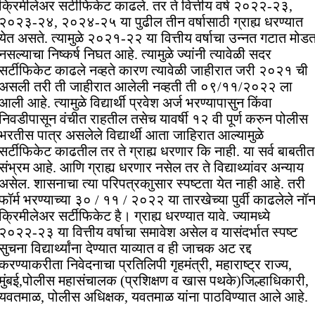
क्रिमीलेअर सर्टीफिकेट काढले. तर ते वित्तीय वर्ष २०२२-२३,
२०२३-२४, २०२४-२५ या पुढील तीन वर्षासाठी ग्राह्य धरण्यात
येत असते. त्यामुळे २०२१-२२ या वित्तीय वर्षाचा उन्नत गटात मोड
नसल्याचा निष्कर्ष निघत आहे. त्यामुळे ज्यांनी त्यावेळी सदर
सर्टीफिकेट काढले नव्हते कारण त्यावेळी जाहीरात जरी २०२१ ची
असली तरी ती जाहीरात आलेली नव्हती ती ०९/११/२०२२ ला
आली आहे. त्यामुळे विद्यार्थी प्रवेश अर्ज भरण्यापासुन किंवा
निवडीपासून वंचीत राहतील तसेच यावर्षी १२ वी पूर्ण करुन पोलीस
भरतीस पात्र असलेले विद्यार्थी आता जाहिरात आल्यामुळे
सर्टीफिकेट काढतील तर ते ग्राह्य धरणार कि नाही. या सर्व बाबतीत
संभ्रम आहे. आणि ग्राह्य धरणार नसेल तर ते विद्याथ्यांवर अन्याय
असेल. शासनाचा त्या परिपत्रकाुसार स्पष्टता येत नाही आहे. तरी
फॉर्म भरण्याच्या ३० / ११ / २०२२ या तारखेच्या पुर्वी काढलेले नॉ
क्रिमीलेअर सर्टीफिकेट है। ग्राह्य धरण्यात यावे. ज्यामध्ये
२०२२-२३ या वित्तीय वर्षाचा समावेश असेल व यासंदर्भात स्पष्ट
सुचना विद्यार्थ्यांना देण्यात याव्यात व ही जाचक अट रद्द
करण्याकरीता निवेदनाचा प्रतिलिपी गृहमंत्री, महाराष्ट्र राज्य,
मुंबई,पोलीस महासंचालक (प्रशिक्षण व खास पथके)जिल्हाधिकारी,
यवतमाळ, पोलीस अधिक्षक, यवतमाळ यांना पाठविण्यात आले आहे.