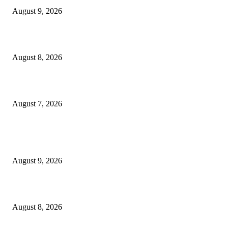
August 9, 2026
भूमिपुत्रांच्या रोजगारासाठी बच्चू कडूंचा वणीत दिसणार ‘भिडूपणा’…….
August 8, 2026
“त्या” पुलाजवळ नेत्याचा ‘माणसाचा’ कथित जुगारात ‘मस्त कट पत्ता – तीन पत्ती…?
August 7, 2026
POPULAR POSTS
लायन्स स्कूलमध्ये पालक-शिक्षक संवादाला उत्स्फूर्त प्रतिसाद
August 9, 2026
भूमिपुत्रांच्या रोजगारासाठी बच्चू कडूंचा वणीत दिसणार ‘भिडूपणा’…….
August 8, 2026