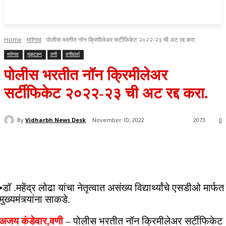
Home
मारेगाव
पोलीस भरतीत नॉन क्रिमीलेअर सर्टीफिकेट २०२२-२३ ची अट रद्द करा.
मारेगाव
मुकुटबन
वणी
वणीवार्ता
पोलीस भरतीत नॉन क्रिमीलेअर
सर्टीफिकेट २०२२-२३ ची अट रद्द करा.
By
Vidharbh News Desk
November 10, 2022
2073
0
•डॉ .महेंद्र लोढा यांचा नेतृत्वात असंख्य विद्यार्थ्यांचे एसडीओ मार्फत
मुख्यमंत्र्यांना साकडे.
अजय कंडेवार,वणी
– पोलीस भरतीत नॉन क्रिमीलेअर सर्टीफिकेट