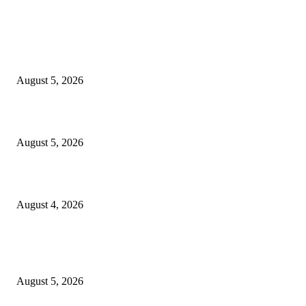
EDITOR PICKS
डेव्हिड पेरकावार यांच्यावर’ताई आणि साहेबांचा’ विश्वास……..
August 5, 2026
रेल्वे क्रॉसिंगपर्यंतचा रस्त्यासाठी शिंदेसेनेचे शिवराज पेचे यांची धडाडी…..
August 5, 2026
लालपुलिया परिसरात नियमबाह्य ट्रकाना E-chalan रट्टा……
August 4, 2026
POPULAR POSTS
डेव्हिड पेरकावार यांच्यावर’ताई आणि साहेबांचा’ विश्वास……..
August 5, 2026