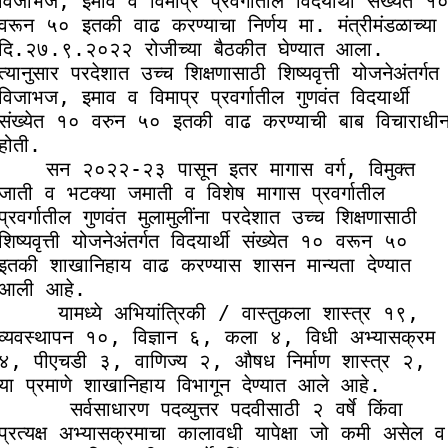
विजाभज, इमाव व विमाप्र प्रवर्गातील विदयार्थी संख्येत १०
वरून ५० इतकी वाढ करण्याचा निर्णय मा. मंत्रीमंडळाच्या 
दि.२७.९.२०२२ रोजीच्या बैठकीत घेण्यात आला. 
त्यानुसार परदेशात उच्च शिक्षणासाठी शिष्यवृत्ती योजनेअंतर्गत 
विजाभज, इमाव व विमाप्र प्रवर्गातील गुणवंत विदयार्थी 
संख्येत १० वरुन ५० इतकी वाढ करण्याची बाब विचाराधीन
होती.

   सन २०२२-२३ पासून इतर मागास वर्ग, विमुक्त 
जाती व भटक्या जमाती व विशेष मागास प्रवर्गातील 
प्रवर्गातील गुणवंत मुलामुलींना परदेशात उच्च शिक्षणासाठी 
शिष्यवृत्ती योजनेअंतर्गत विदयार्थी संख्येत १० वरून ५० 
इतकी शाखानिहाय वाढ करण्यास शासन मान्यता देण्यात 
आली आहे. 

    यामध्ये अभियांत्रिकी / वास्तुकला शास्त्र १९, 
व्यवस्थापन १०, विज्ञान ६, कला ४, विधी अभ्यासक्रम 
४, पीएचडी ३, वाणिज्य २, औषध निर्माण शास्त्र २,  
या प्रमाणे शाखानिहाय विभागून देण्यात आले आहे.

     सर्वसाधारण पदव्युत्तर पदवीसाठी २ वर्षे किंवा 
प्रत्यक्ष अभ्यासक्रमाचा कालावधी यापेक्षा जो कमी असेल व 