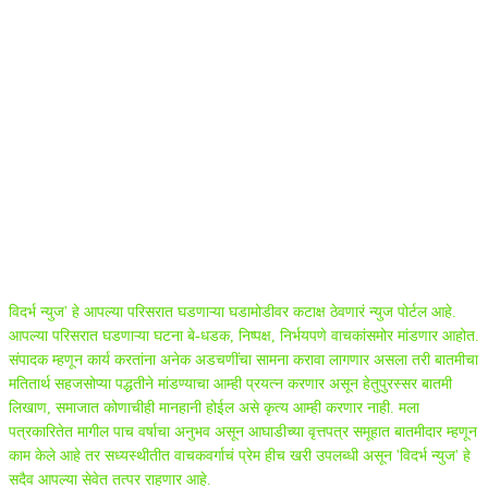
ABOUT US
विदर्भ न्युज' हे आपल्या परिसरात घडणाऱ्या घडामोडीवर कटाक्ष ठेवणारं न्युज पोर्टल आहे.
आपल्या परिसरात घडणाऱ्या घटना बे-धडक, निष्पक्ष, निर्भयपणे वाचकांसमोर मांडणार आहोत.
संपादक म्हणून कार्य करतांना अनेक अडचणींचा सामना करावा लागणार असला तरी बातमीचा
मतितार्थ सहजसोप्या पद्धतीने मांडण्याचा आम्ही प्रयत्न करणार असून हेतुपुरस्सर बातमी
लिखाण, समाजात कोणाचीही मानहानी होईल असे कृत्य आम्ही करणार नाही. मला
पत्रकारितेत मागील पाच वर्षाचा अनुभव असून आघाडीच्या वृत्तपत्र समूहात बातमीदार म्हणून
काम केले आहे तर सध्यस्थीतीत वाचकवर्गाचं प्रेम हीच खरी उपलब्धी असून 'विदर्भ न्युज' हे
सदैव आपल्या सेवेत तत्पर राहणार आहे.