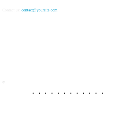
Contact us:
contact@yoursite.com
FOLLOW US
©