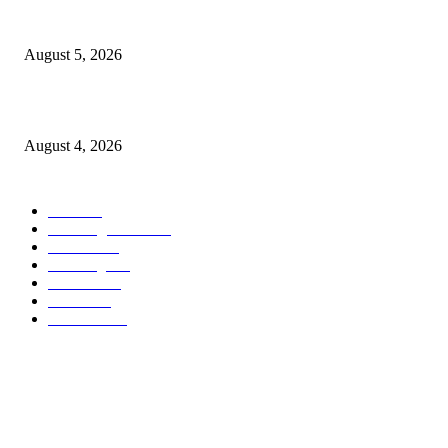
रेल्वे क्रॉसिंगपर्यंतचा रस्त्यासाठी शिंदेसेनेचे शिवराज पेचे यांची धडाडी…..
August 5, 2026
लालपुलिया परिसरात नियमबाह्य ट्रकाना E-chalan रट्टा……
August 4, 2026
POPULAR CATEGORY
वणी
1811
Breaking News
951
वणीवार्ता
559
Breaking
264
यवतमाळ
182
मारेगाव
167
राजकारण
134