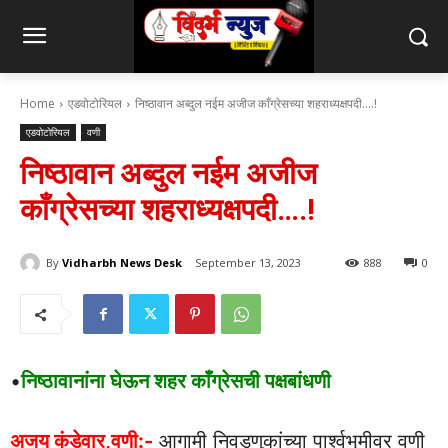
Home
एडवोटोरियल
निष्ठावान अब्दुल नईम अजीज काँग्रेसच्या शहराध्यक्षपदी....!
एडवोटोरियल
वणी
निष्ठावान अब्दुल नईम अजीज
काँग्रेसच्या शहराध्यक्षपदी….!
By
Vidharbh News Desk
September 13, 2023
888
0
•
निष्ठावानांना घेऊन शहर काँग्रेसची पक्षबांधणी
अजय कंडेवार,वणी:-
आगामी निवडणुकांच्या पार्श्वभूमीवर वणी