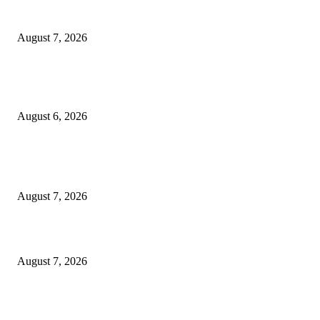
शिंदेसेनेचा “ढाण्या” शहरप्रमुख ‘शिवा’ फुल्ल ॲक्टिव्ह…
August 7, 2026
९७ लाखाचा दरोडा प्रकरण : शिरपूरचे ठाणेदार मनवर आणि LCB API पेंडकर ठरले कार
‘हिरो’….
August 6, 2026
POPULAR POSTS
“त्या” पुलाजवळ नेत्याचा ‘माणसाचा’ कथित जुगारात ‘मस्त कट पत्ता – तीन पत्ती…?
August 7, 2026
शिंदेसेनेचा “ढाण्या” शहरप्रमुख ‘शिवा’ फुल्ल ॲक्टिव्ह…
August 7, 2026
९७ लाखाचा दरोडा प्रकरण : शिरपूरचे ठाणेदार मनवर आणि LCB API पेंडकर ठरले कार
‘हिरो’….