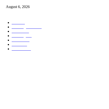
August 6, 2026
POPULAR CATEGORY
वणी
1814
Breaking News
955
वणीवार्ता
559
Breaking
268
यवतमाळ
183
मारेगाव
167
राजकारण
136