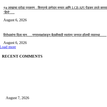
९७ लाखाचा दरोडा प्रकरण : शिरपूरचे ठाणेदार मनवर आणि LCB API पेंडकर ठरले कारवा
‘हिरो’….
August 6, 2026
विरोधकांना दिला मान…..नगराध्यक्षांकडून बैठकीसाठी स्वतंत्र जनरल हॉलची व्यवस्था……
August 6, 2026
Load more
RECENT COMMENTS
EDITOR PICKS
“त्या” पुलाजवळ नेत्याचा ‘माणसाचा’ कथित जुगारात ‘मस्त कट पत्ता – तीन पत्ती…?
August 7, 2026