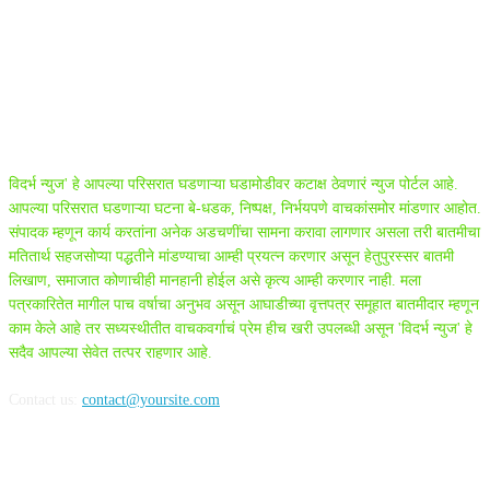
ABOUT US
विदर्भ न्युज' हे आपल्या परिसरात घडणाऱ्या घडामोडीवर कटाक्ष ठेवणारं न्युज पोर्टल आहे.
आपल्या परिसरात घडणाऱ्या घटना बे-धडक, निष्पक्ष, निर्भयपणे वाचकांसमोर मांडणार आहोत.
संपादक म्हणून कार्य करतांना अनेक अडचणींचा सामना करावा लागणार असला तरी बातमीचा
मतितार्थ सहजसोप्या पद्धतीने मांडण्याचा आम्ही प्रयत्न करणार असून हेतुपुरस्सर बातमी
लिखाण, समाजात कोणाचीही मानहानी होईल असे कृत्य आम्ही करणार नाही. मला
पत्रकारितेत मागील पाच वर्षाचा अनुभव असून आघाडीच्या वृत्तपत्र समूहात बातमीदार म्हणून
काम केले आहे तर सध्यस्थीतीत वाचकवर्गाचं प्रेम हीच खरी उपलब्धी असून 'विदर्भ न्युज' हे
सदैव आपल्या सेवेत तत्पर राहणार आहे.
Contact us:
contact@yoursite.com