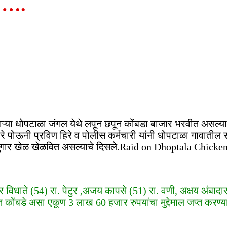
ड…….
णाऱ्या धोपटाळा जंगल येथे लपून छपून कोंबडा बाजार भरवीत असल्याच
आधारे पोऊनी प्रविण हिरे व पोलीस कर्मचारी यांनी धोपटाळा गावा
चा जुगार खेळ खेळवित असल्याचे दिसले.Raid on Dhoptala Chick
द्र विधाते (54) रा. पेटुर ,अजय कापसे (51) रा. वणी, अक्षय अंबाद
कोंबडे असा एकूण 3 लाख 60 हजार रुपयांचा मुद्देमाल जप्त क