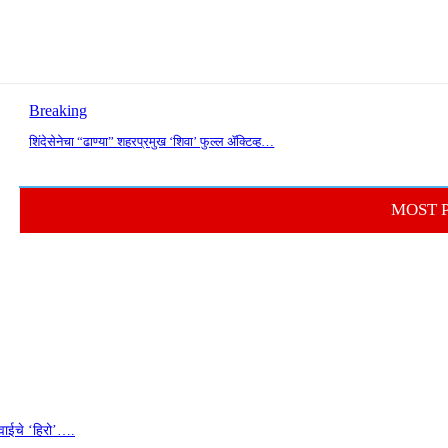
Breaking
शिंदेसेनेचा “ढाण्या” शहरप्रमुख ‘शिवा’ फुल्ल ॲक्टिव्ह…
MOST 
वाईचे ‘हिरो’….