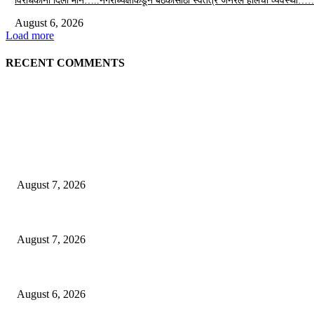
विरोधकांना दिला मान…..नगराध्यक्षांकडून बैठकीसाठी स्वतंत्र जनरल हॉलची व्यवस्था…
August 6, 2026
Load more
RECENT COMMENTS
EDITOR PICKS
“त्या” पुलाजवळ नेत्याचा ‘माणसाचा’ कथित जुगारात ‘मस्त कट पत्ता – तीन पत्ती…?
August 7, 2026
शिंदेसेनेचा “ढाण्या” शहरप्रमुख ‘शिवा’ फुल्ल ॲक्टिव्ह…
August 7, 2026
९७ लाखाचा दरोडा प्रकरण : शिरपूरचे ठाणेदार मनवर आणि LCB API पेंडकर ठरले कार
August 6, 2026
POPULAR POSTS