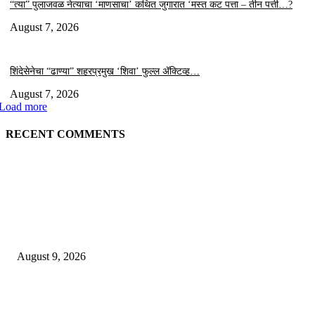
“त्या” पुलाजवळ नेत्याचा ‘माणसाचा’ कथित जुगारात ‘मस्त कट पत्ता – तीन पत्ती…?
August 7, 2026
शिंदेसेनेचा “ढाण्या” शहरप्रमुख ‘शिवा’ फुल्ल ॲक्टिव्ह…
August 7, 2026
Load more
RECENT COMMENTS
EDITOR PICKS
“त्या” पुलाजवळ कथित ‘जुगार क्लब मध्ये लाखोंची उलाढाल….?
August 9, 2026
भूमिपुत्रांच्या रोजगारासाठी बच्चू कडूंचा वणीत दिसणार ‘भिडूपणा’…….