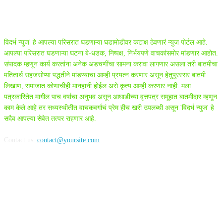
ABOUT US
विदर्भ न्युज' हे आपल्या परिसरात घडणाऱ्या घडामोडीवर कटाक्ष ठेवणारं न्युज पोर्टल आहे.
आपल्या परिसरात घडणाऱ्या घटना बे-धडक, निष्पक्ष, निर्भयपणे वाचकांसमोर मांडणार आहोत.
संपादक म्हणून कार्य करतांना अनेक अडचणींचा सामना करावा लागणार असला तरी बातमीचा
मतितार्थ सहजसोप्या पद्धतीने मांडण्याचा आम्ही प्रयत्न करणार असून हेतुपुरस्सर बातमी
लिखाण, समाजात कोणाचीही मानहानी होईल असे कृत्य आम्ही करणार नाही. मला
पत्रकारितेत मागील पाच वर्षाचा अनुभव असून आघाडीच्या वृत्तपत्र समूहात बातमीदार म्हणून
काम केले आहे तर सध्यस्थीतीत वाचकवर्गाचं प्रेम हीच खरी उपलब्धी असून 'विदर्भ न्युज' हे
सदैव आपल्या सेवेत तत्पर राहणार आहे.
Contact us:
contact@yoursite.com
FOLLOW US