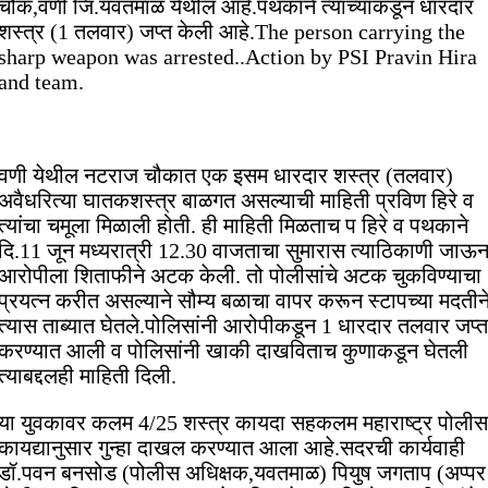
चौक,वणी जि.यवतमाळ येथील आहे.पथकाने त्याच्याकडून धारदार
शस्त्र (1 तलवार) जप्त केली आहे.The person carrying the
sharp weapon was arrested..Action by PSI Pravin Hira
and team.
वणी येथील नटराज चौकात एक इसम धारदार शस्त्र (तलवार)
अवैधरित्या घातकशस्त्र बाळगत असल्याची माहिती प्रविण हिरे व
त्यांचा चमूला मिळाली होती. ही माहिती मिळताच प हिरे व पथकाने
दि.11 जून मध्यरात्री 12.30 वाजताचा सुमारास त्याठिकाणी जाऊ
आरोपीला शिताफीने अटक केली. तो पोलीसांचे अटक चुकविण्याचा
प्रयत्न करीत असल्याने सौम्य बळाचा वापर करून स्टापच्या मदतीन
त्यास ताब्यात घेतले.पोलिसांनी आरोपीकडून 1 धारदार तलवार जप्त
करण्यात आली व पोलिसांनी खाकी दाखविताच कुणाकडून घेतली
त्याबद्दलही माहिती दिली.
या युवकावर कलम 4/25 शस्त्र कायदा सहकलम महाराष्ट्र पोलीस
कायद्यानुसार गुन्हा दाखल करण्यात आला आहे.सदरची कार्यवाही
डॉ.पवन बनसोड (पोलीस अधिक्षक,यवतमाळ) पियुष जगताप (अप्पर