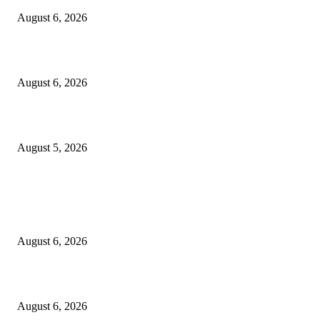
August 6, 2026
विरोधकांना दिला मान…..नगराध्यक्षांकडून बैठकीसाठी स्वतंत्र जनरल हॉलची व्यवस्था
August 6, 2026
डेव्हिड पेरकावार यांच्यावर’ताई आणि साहेबांचा’ विश्वास……..
August 5, 2026
POPULAR POSTS
९७ लाखाचा दरोडा प्रकरण : शिरपूरचे ठाणेदार मनवर आणि LCB API पेंडकर ठरले कार
‘हिरो’….
August 6, 2026
विरोधकांना दिला मान…..नगराध्यक्षांकडून बैठकीसाठी स्वतंत्र जनरल हॉलची व्यवस्था
August 6, 2026