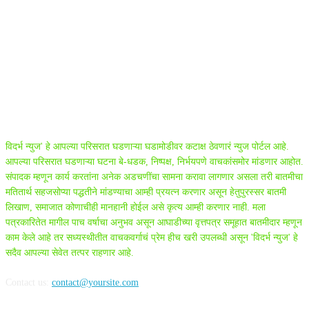
ABOUT US
विदर्भ न्युज' हे आपल्या परिसरात घडणाऱ्या घडामोडीवर कटाक्ष ठेवणारं न्युज पोर्टल आहे.
आपल्या परिसरात घडणाऱ्या घटना बे-धडक, निष्पक्ष, निर्भयपणे वाचकांसमोर मांडणार आहोत.
संपादक म्हणून कार्य करतांना अनेक अडचणींचा सामना करावा लागणार असला तरी बातमीचा
मतितार्थ सहजसोप्या पद्धतीने मांडण्याचा आम्ही प्रयत्न करणार असून हेतुपुरस्सर बातमी
लिखाण, समाजात कोणाचीही मानहानी होईल असे कृत्य आम्ही करणार नाही. मला
पत्रकारितेत मागील पाच वर्षाचा अनुभव असून आघाडीच्या वृत्तपत्र समूहात बातमीदार म्हणून
काम केले आहे तर सध्यस्थीतीत वाचकवर्गाचं प्रेम हीच खरी उपलब्धी असून 'विदर्भ न्युज' हे
सदैव आपल्या सेवेत तत्पर राहणार आहे.
Contact us:
contact@yoursite.com