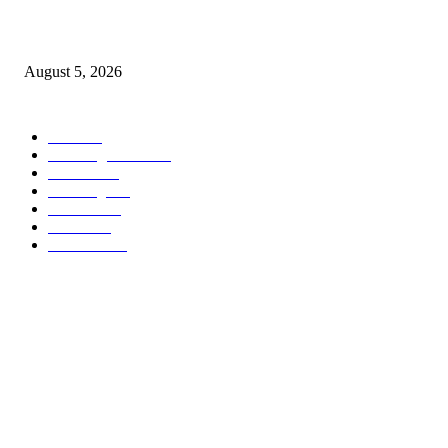
डेव्हिड पेरकावार यांच्यावर’ताई आणि साहेबांचा’ विश्वास……..
August 5, 2026
POPULAR CATEGORY
वणी
1813
Breaking News
953
वणीवार्ता
559
Breaking
266
यवतमाळ
183
मारेगाव
167
राजकारण
135