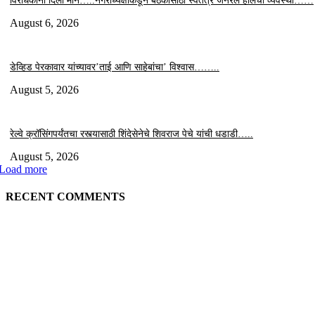
विरोधकांना दिला मान…..नगराध्यक्षांकडून बैठकीसाठी स्वतंत्र जनरल हॉलची व्यवस्था……
August 6, 2026
डेव्हिड पेरकावार यांच्यावर’ताई आणि साहेबांचा’ विश्वास……..
August 5, 2026
रेल्वे क्रॉसिंगपर्यंतचा रस्त्यासाठी शिंदेसेनेचे शिवराज पेचे यांची धडाडी…..
August 5, 2026
Load more
RECENT COMMENTS
EDITOR PICKS
९७ लाखाचा दरोडा प्रकरण : शिरपूरचे ठाणेदार मनवर आणि LCB API पेंडकर ठरले कार
‘हिरो’….