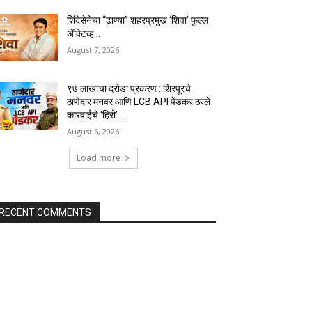
शिंदेसेनेचा “ढाण्या” शहरप्रमुख ‘शिवा’ फुल्ल
ॲक्टिव्ह…
August 7, 2026
९७ लाखाचा दरोडा प्रकरण : शिरपूरचे
ठाणेदार मनवर आणि LCB API पेंडकर ठरले
कारवाईचे ‘हिरो’….
August 6, 2026
Load more
RECENT COMMENTS