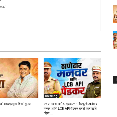
eed/
Breaking
्या” शहरप्रमुख ‘शिवा’ फुल्ल
९७ लाखाचा दरोडा प्रकरण : शिरपूरचे ठाणेदार
मनवर आणि LCB API पेंडकर ठरले कारवाईचे
‘हिरो’….