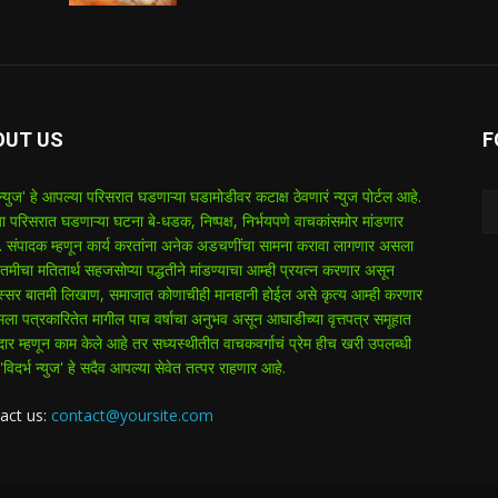
OUT US
F
 न्युज' हे आपल्या परिसरात घडणाऱ्या घडामोडीवर कटाक्ष ठेवणारं न्युज पोर्टल आहे.
ा परिसरात घडणाऱ्या घटना बे-धडक, निष्पक्ष, निर्भयपणे वाचकांसमोर मांडणार
 संपादक म्हणून कार्य करतांना अनेक अडचणींचा सामना करावा लागणार असला
तमीचा मतितार्थ सहजसोप्या पद्धतीने मांडण्याचा आम्ही प्रयत्न करणार असून
ुरस्सर बातमी लिखाण, समाजात कोणाचीही मानहानी होईल असे कृत्य आम्ही करणार
 मला पत्रकारितेत मागील पाच वर्षाचा अनुभव असून आघाडीच्या वृत्तपत्र समूहात
दार म्हणून काम केले आहे तर सध्यस्थीतीत वाचकवर्गाचं प्रेम हीच खरी उपलब्धी
विदर्भ न्युज' हे सदैव आपल्या सेवेत तत्पर राहणार आहे.
act us:
contact@yoursite.com