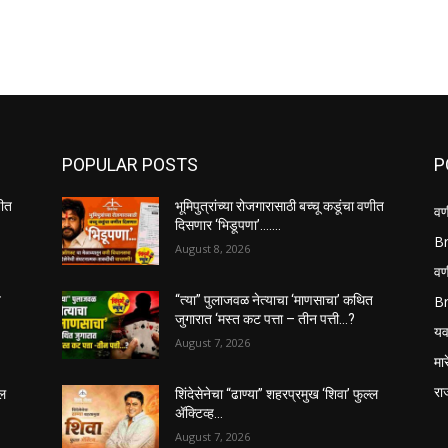
POPULAR POSTS
P
णीत
भूमिपुत्रांच्या रोजगारासाठी बच्चू कडूंचा वणीत
वण
दिसणार ‘भिडूपणा’…….
B
August 8, 2026
वणी
B
त
“त्या” पुलाजवळ नेत्याचा ‘माणसाचा’ कथित
जुगारात ‘मस्त कट पत्ता – तीन पत्ती…?
यव
August 7, 2026
मा
रा
्ल
शिंदेसेनेचा “ढाण्या” शहरप्रमुख ‘शिवा’ फुल्ल
ॲक्टिव्ह…
August 7, 2026