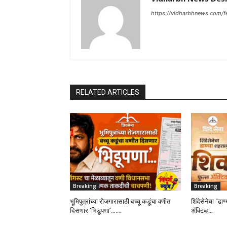
https://vidharbhnews.com/f
RELATED ARTICLES
Breaking
Breaking
भूमिपुत्रांच्या रोजगारासाठी बच्चू कडूंचा वणीत
शिंदेसेनेचा “ढाण
दिसणार ‘भिडूपणा’…….
ॲक्टिव्ह…