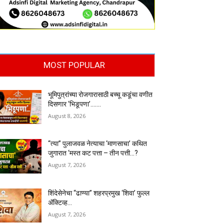
MOST POPULAR
भूमिपुत्रांच्या रोजगारासाठी बच्चू कडूंचा वणीत
दिसणार ‘भिडूपणा’…….
August 8, 2026
“त्या” पुलाजवळ नेत्याचा ‘माणसाचा’ कथित
जुगारात ‘मस्त कट पत्ता – तीन पत्ती…?
August 7, 2026
शिंदेसेनेचा “ढाण्या” शहरप्रमुख ‘शिवा’ फुल्ल
ॲक्टिव्ह…
August 7, 2026