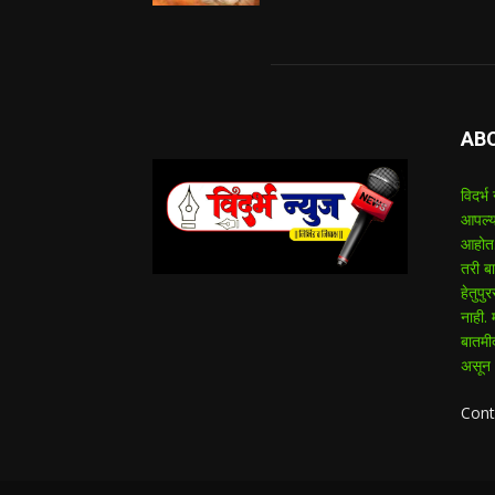
AB
विदर्भ
आपल्य
आहोत.
तरी बा
हेतुप
नाही.
बातमी
असून '
Cont