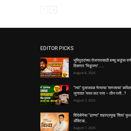
EDITOR PICKS
भूमिपुत्रांच्या रोजगारासाठी बच्चू कडूंचा व
दिसणार ‘भिडूपणा’…….
August 8, 2026
“त्या” पुलाजवळ नेत्याचा ‘माणसाचा’ कथि
जुगारात ‘मस्त कट पत्ता – तीन पत्ती…?
August 7, 2026
शिंदेसेनेचा “ढाण्या” शहरप्रमुख ‘शिवा’ फुल
ॲक्टिव्ह…
August 7, 2026