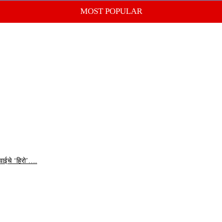
MOST POPULAR
वाईचे ‘हिरो’….