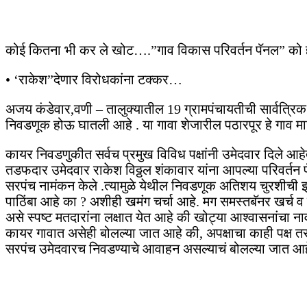
कोई कितना भी कर ले खोट….”गाव विकास परिवर्तन पॅनल” को 
• ‘राकेश”देणार विरोधकांना टक्कर…
अजय कंडेवार,वणी – तालुक्यातील 19 ग्रामपंचायतीची सार्वत्रि
निवडणूक होऊ घातली आहे . या गावा शेजारील पठारपूर हे गाव मा
कायर निवडणुकीत सर्वच प्रमुख विविध पक्षांनी उमेदवार दिले आहेत
तडफदार उमेदवार राकेश विठ्ठल शंकावार यांना आपल्या परिवर्तन प
सरपंच नामंकन केले .त्यामुळे येथील निवडणूक अतिशय चुरशीची झ
पाठिंबा आहे का ? अशीही खमंग चर्चा आहे. मग समस्तबॅनर खर्च व
असे स्पष्ट मतदारांना लक्षात येत आहे की खोट्या आश्वासनांचा 
कायर गावात असेही बोलल्या जात आहे की, अपक्षाचा काही पक्ष त
सरपंच उमेदवारच निवडण्याचे आवाहन असल्याचं बोलल्या जात आ