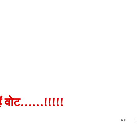
हैं वोट……!!!!!
480
0