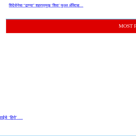
शिंदेसेनेचा “ढाण्या” शहरप्रमुख ‘शिवा’ फुल्ल ॲक्टिव्ह…
MOST 
वाईचे ‘हिरो’….