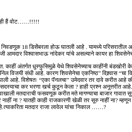
ही हैं वोट……!!!!!
क निवडणूक 18 डिसेंबरला होऊ घातली आहे . यामध्ये परिसरातील अत
जी आमदार विश्वासभाऊ नांदेकर यांचे असल्याने कायर हा शिवसेनेच
. काहीं अंतर्गत धुस्फुसिमुळे येथे शिवसेनेच्याच काहींनी बंडखोर
ॅनेल विजयी संधी आहे. कारण शिवसेनेचा एकनिष्ठ” विश्र्वास “चा वि
ाली आहे. विशेषतः “एका पॅनलचा” उमेदवार तर दावे करीत आहे की,
 सदस्याचा कर भरणा खर्च कुठून केला ? हाही प्रश्न अनुत्तरीत आ
नावाखाली मतदाराची फसवणूक करीत मते मागण्याचा बाजार गावात सुरू
र नाहीं ना ? यातही काही राजकारणी खेळी तर सूरु नाहीं ना? म्ह
हे.त्याकरिता मतदार राजा लावेल यांचा निकाल ……?